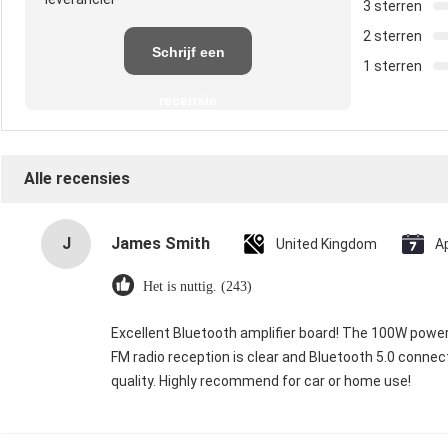
3 sterren
2 sterren
Schrijf een
1 sterren
recensie
Alle recensies
J
James Smith
United Kingdom
A
Het is nuttig. (243)
Excellent Bluetooth amplifier board! The 100W powe
FM radio reception is clear and Bluetooth 5.0 connect
quality. Highly recommend for car or home use!