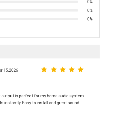
0%
0%
0%
pr 15.2026
r output is perfect for my home audio system.
s instantly. Easy to install and great sound