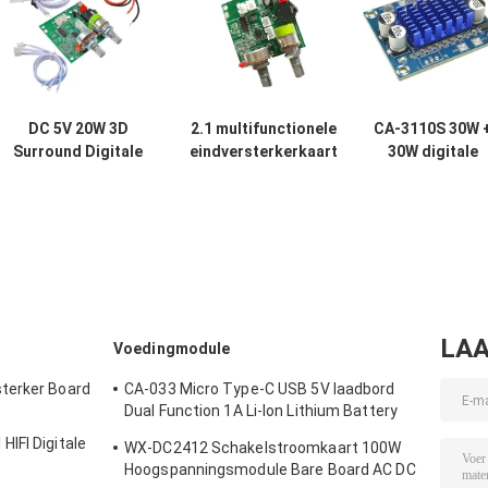
DC 5V 20W 3D
2.1 multifunctionele
CA-3110S 30W 
Surround Digitale
eindversterkerkaart
30W digitale
Stereo
met 5V DC-
versterkerkaar
Versterker
spanning, 20W hoog
Mini-versterke
Audiomodule
vermogen en 3A-
audiomodule m
Klasse D
stroom voor
2.0-kanaals en 
Versterker Board
verbeterde
8-26V-vermoge
audioprestaties
LAA
Voedingmodule
terker Board
CA-033 Micro Type-C USB 5V laadbord
Dual Function 1A Li-Ion Lithium Battery
Charger Module 18650 TP4056 IC's
IFI Digitale
WX-DC2412 Schakelstroomkaart 100W
Product
Hoogspanningsmodule Bare Board AC DC