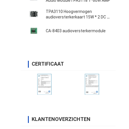
Audio ModuleTPA3118 1*60W AMP
TPA3110 Hoogvermogen
audioversterkerkaart 15W * 2 DC 8-
18V
CA-8403 audioversterkermodule
CERTIFICAAT
KLANTENOVERZICHTEN