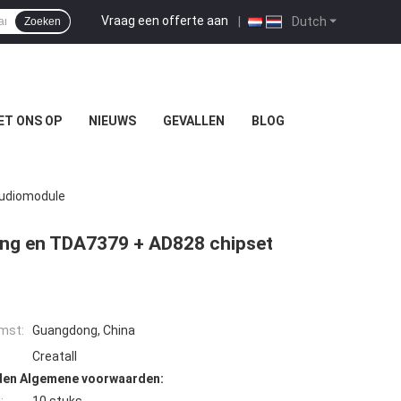
Vraag een offerte aan
|
Dutch
Zoeken
ET ONS OP
NIEUWS
GEVALLEN
BLOG
Audiomodule
ing en TDA7379 + AD828 chipset
mst:
Guangdong, China
Creatall
den Algemene voorwaarden: