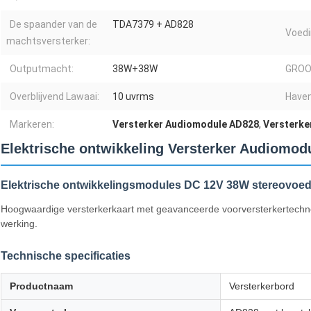
De spaander van de
TDA7379 + AD828
Voedi
machtsversterker:
Outputmacht:
38W+38W
GROO
Overblijvend Lawaai:
10 uvrms
Haven
Markeren:
Versterker Audiomodule AD828
,
Versterke
Elektrische ontwikkeling Versterker Audiomo
Elektrische ontwikkelingsmodules DC 12V 38W stereovoed
Hoogwaardige versterkerkaart met geavanceerde voorversterkertechno
werking.
Technische specificaties
Productnaam
Versterkerbord