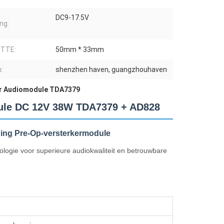
DC9-17.5V
ng:
TTE:
50mm * 33mm
:
shenzhen haven, guangzhouhaven
r Audiomodule TDA7379
dule DC 12V 38W TDA7379 + AD828
ing Pre-Op-versterkermodule
logie voor superieure audiokwaliteit en betrouwbare