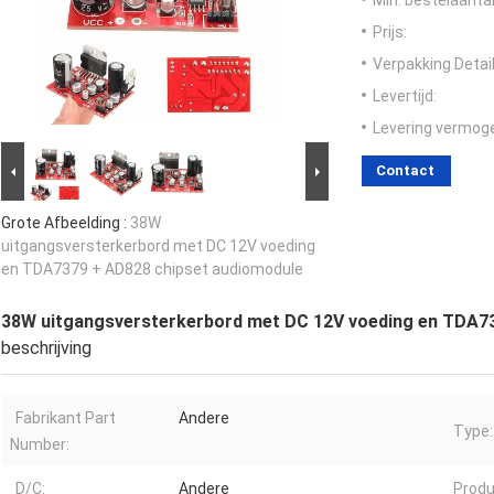
Min. bestelaantal
Prijs:
Verpakking Detail
Levertijd:
Levering vermog
Contact
Grote Afbeelding :
38W
uitgangsversterkerbord met DC 12V voeding
en TDA7379 + AD828 chipset audiomodule
38W uitgangsversterkerbord met DC 12V voeding en TDA7
beschrijving
Fabrikant Part
Andere
Type:
Number:
D/C:
Andere
Prod