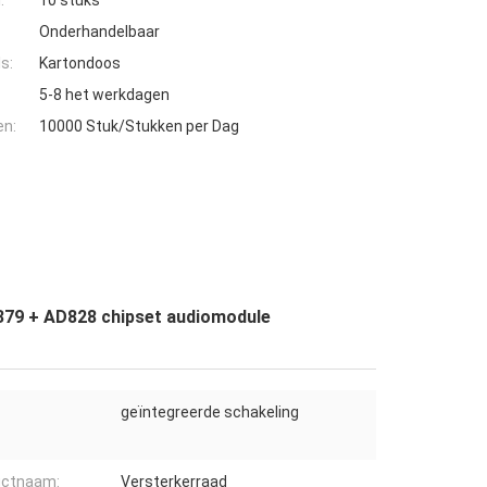
:
10 stuks
Onderhandelbaar
s:
Kartondoos
5-8 het werkdagen
en:
10000 Stuk/Stukken per Dag
379 + AD828 chipset audiomodule
geïntegreerde schakeling
uctnaam:
Versterkerraad