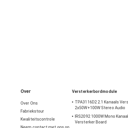
Over
Versterkerbordmodule
TPA3116D2 2.1 Kanaals Vers
Over Ons
2x50W+100W Stereo Audio
Fabriekstour
IRS2092 1000W Mono Kanaal H
Kwaliteitscontrole
Versterker Board
Neem contact met ons op