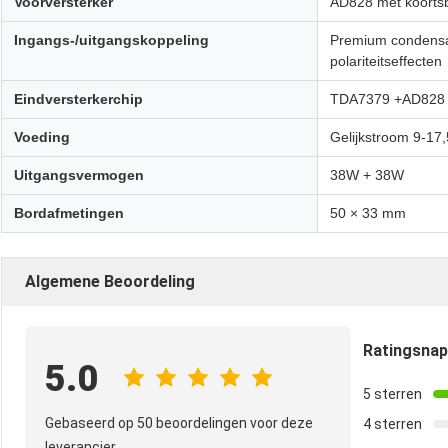
Voorversterker
AD828 met koorts
Ingangs-/uitgangskoppeling
Premium condensat
polariteitseffecten
Eindversterkerchip
TDA7379 +AD828
Voeding
Gelijkstroom 9-17,
Uitgangsvermogen
38W + 38W
Bordafmetingen
50 × 33 mm
Algemene Beoordeling
Ratingsna
5.0
5 sterren
Gebaseerd op 50 beoordelingen voor deze
4 sterren
leverancier