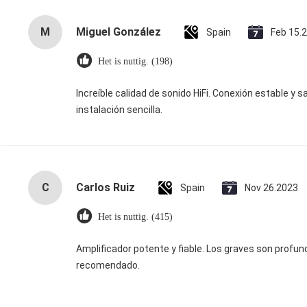
M
Miguel González
Spain
Feb 15.
Het is nuttig. (198)
Increíble calidad de sonido HiFi. Conexión estable y s
instalación sencilla.
C
Carlos Ruiz
Spain
Nov 26.2023
Het is nuttig. (415)
Amplificador potente y fiable. Los graves son profu
recomendado.