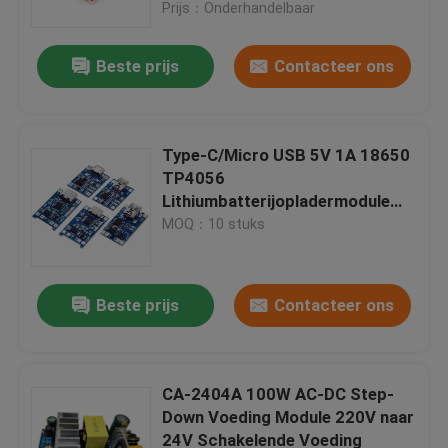
Prijs：Onderhandelbaar
Beste prijs
Contacteer ons
Type-C/Micro USB 5V 1A 18650
TP4056
Lithiumbatterijopladermodule
met bescherming en dubbele
MOQ：10 stuks
functies
Beste prijs
Contacteer ons
Thuis
Producten
CA-2404A 100W AC-DC Step-
Down Voeding Module 220V naar
24V Schakelende Voeding
Over Ons