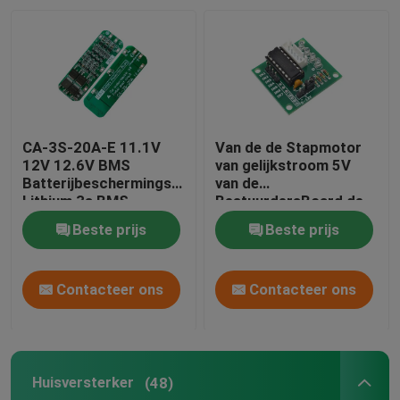
CA-3S-20A-E 11.1V
Van de de Stapmotor
12V 12.6V BMS
van gelijkstroom 5V
Batterijbeschermingsbord
van de
Lithium 3s BMS-
BestuurdersBoard de
module
Elektronische
Beste prijs
Beste prijs
Componentenuitrusting
van geïntegreerde
schakelingen
Contacteer ons
Contacteer ons
Huisversterker
(48)