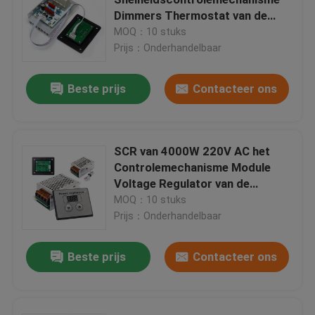
Dimmers Thermostat van de
Oven10000w PWM Motor
MOQ：10 stuks
Voedingmodule
Prijs：Onderhandelbaar
bluetooth audiomodule
Beste prijs
Contacteer ons
BMS-de raad van de batterijbescherming
SCR van 4000W 220V AC het
Controlemechanisme Module
Huisversterker
Voltage Regulator van de
Motorsnelheid
MOQ：10 stuks
autospeler
Prijs：Onderhandelbaar
Beste prijs
Contacteer ons
LED-tv-onderdelen
Digitale Ampèremetervoltmeter