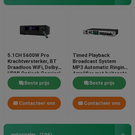
5.1CH 5600W Pro
Timed Playback
Krachtversterker, BT
Broadcast System
Draadloos WiFi, Dolby
MP3 Automatic Ringing
HDMI Optisch Coaxiaal,
Amplifier met buitenste
voor Thuisbioscoop
metalen
Beste prijs
Beste prijs
KTV
kolomversterker
Contacteer ons
Contacteer ons
autospeler
(106)