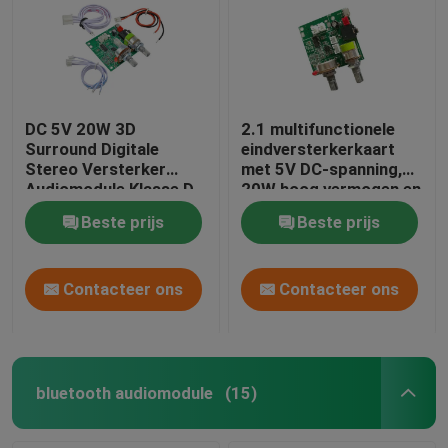
DC 5V 20W 3D
2.1 multifunctionele
Surround Digitale
eindversterkerkaart
Stereo Versterker
met 5V DC-spanning,
Audiomodule Klasse D
20W hoog vermogen en
Versterker Board
3A-stroom voor
Beste prijs
Beste prijs
verbeterde
audioprestaties
Contacteer ons
Contacteer ons
bluetooth audiomodule
(15)