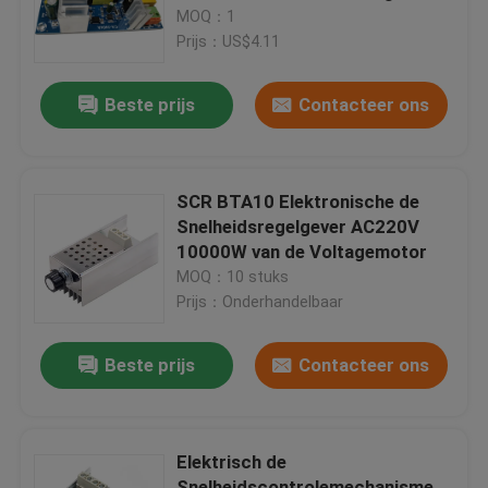
MOQ：1
Prijs：US$4.11
Fabriekstour
Beste prijs
Contacteer ons
Kwaliteitscontrole
Neem contact met ons op
SCR BTA10 Elektronische de
Snelheidsregelgever AC220V
10000W van de Voltagemotor
Nieuws
MOQ：10 stuks
Prijs：Onderhandelbaar
Gevallen
Beste prijs
Contacteer ons
Blog
Elektrisch de
Versterkerbordmodule
Snelheidscontrolemechanisme