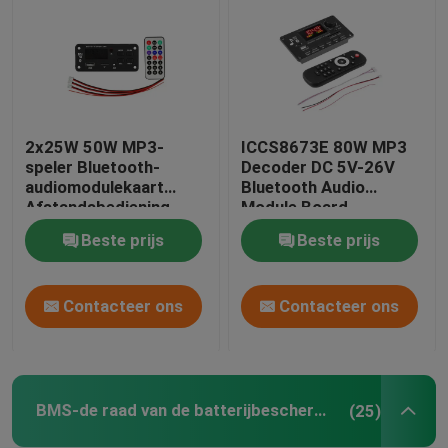
2x25W 50W MP3-
ICCS8673E 80W MP3
speler Bluetooth-
Decoder DC 5V-26V
audiomodulekaart
Bluetooth Audio
Afstandsbediening
Module Board
Draadloos
Eindversterker
Beste prijs
Beste prijs
geluidssysteem
Systeem
Contacteer ons
Contacteer ons
BMS-de raad van de batterijbescherming
(25)