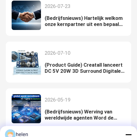
2026-07-23
(Bedrijfsnieuws) Hartelijk welkom
onze kernpartner uit een bepaald
land bij Creatall & verdieping van
strategische samenwerking
2026-07-10
(Product Guide) Creatall lanceert
DC 5V 20W 3D Surround Digitale
Klasse D Versterker Audiomodule
voor meeslepende geluidservaring
2026-05-19
(Bedrijfsnieuws) Werving van
wereldwijde agenten Word de
exclusieve wereldwijde partner
van Creatall
helen