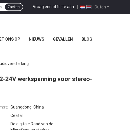
Vraag een offerte aan
|
Dutch
Zoeken
ET ONS OP
NIEUWS
GEVALLEN
BLOG
dioversterking
-24V werkspanning voor stereo-
mst:
Guangdong, China
Ceatall
De digitale Raad van de