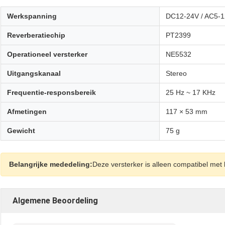
Werkspanning
DC12-24V / AC5-
Reverberatiechip
PT2399
Operationeel versterker
NE5532
Uitgangskanaal
Stereo
Frequentie-responsbereik
25 Hz ~ 17 KHz
Afmetingen
117 × 53 mm
Gewicht
75 g
Belangrijke mededeling:
Deze versterker is alleen compatibel me
Algemene Beoordeling