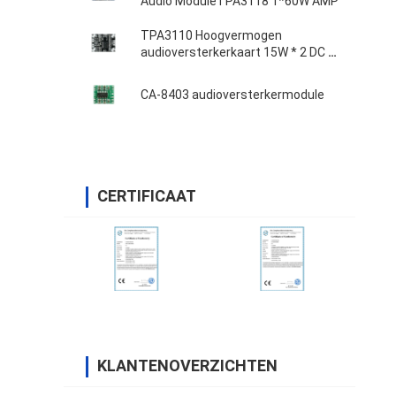
Audio ModuleTPA3118 1*60W AMP
TPA3110 Hoogvermogen
audioversterkerkaart 15W * 2 DC 8-
18V
CA-8403 audioversterkermodule
CERTIFICAAT
KLANTENOVERZICHTEN