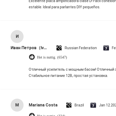
Excelente placa amplificadora clase D! Fácil conexió
estable. Ideal para parlantes DIY pequeños.
И
Иван Петров（Ivan Petrov）
Russian Federation
Fe
Het is nuttig. (6547)
Отличный усилитель с мощным басом! Отличный зву
Стабильное питание 12В, простая установка.
M
Mariana Costa
Brazil
Jan 12.20