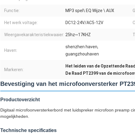
Functie:
MP3 spel\ EQ Wijze \ AUX
Het werk voltage:
DC12-24V/AC5-12V
O
Weergavekarakteristiekwaaier:
25hz~17KHZ
T
shenzhen haven,
Haven:
guangzhouhaven
Het leiden van de Opzettende Raa
Markeren:
De Raad PT2399 van de microfoon
Bevestiging van het microfoonversterker PT2
Productoverzicht
Digitaal microfoonversterkerbord met luidspreker microfoon preamp c
mogelijkheden.
Technische specificaties