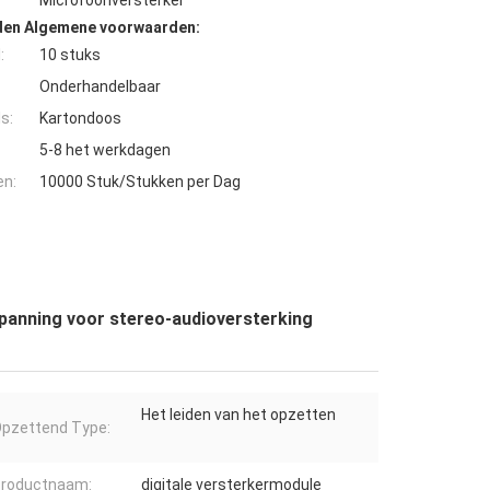
Microfoonversterker
den Algemene voorwaarden:
:
10 stuks
Onderhandelbaar
s:
Kartondoos
5-8 het werkdagen
en:
10000 Stuk/Stukken per Dag
anning voor stereo-audioversterking
Het leiden van het opzetten
pzettend Type:
roductnaam:
digitale versterkermodule