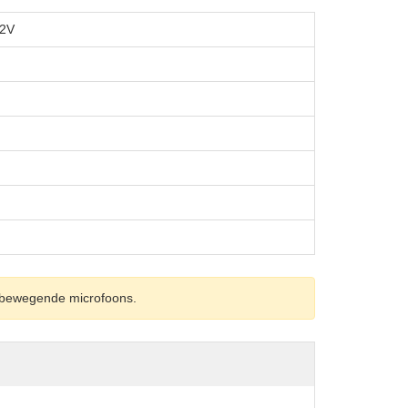
12V
t bewegende microfoons.