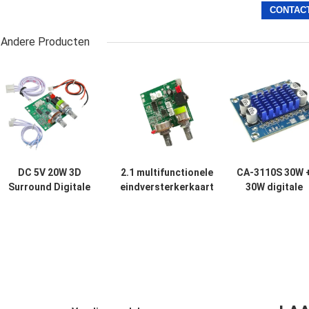
Andere Producten
DC 5V 20W 3D
2.1 multifunctionele
CA-3110S 30W 
Surround Digitale
eindversterkerkaart
30W digitale
Stereo
met 5V DC-
versterkerkaar
Versterker
spanning, 20W hoog
Mini-versterke
Audiomodule
vermogen en 3A-
audiomodule m
Klasse D
stroom voor
2.0-kanaals en 
Versterker Board
verbeterde
8-26V-vermoge
audioprestaties