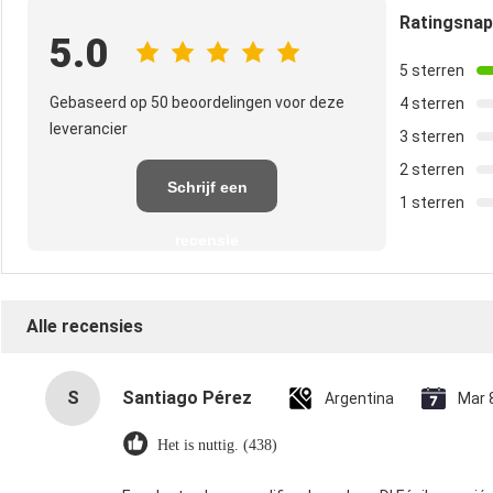
Ratingsna
5.0
5 sterren
Gebaseerd op 50 beoordelingen voor deze
4 sterren
leverancier
3 sterren
2 sterren
Schrijf een
1 sterren
recensie
Alle recensies
S
Santiago Pérez
Argentina
Mar 
Het is nuttig. (438)