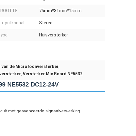
GROOTTE:
75mm*31mm*15mm
utputkanaal:
Stereo
ype:
Huisversterker
d van de Microfoonversterker
,
versterker
,
Versterker Mic Board NE5532
399 NE5532 DC12-24V
ircuit met geavanceerde signaalverwerking