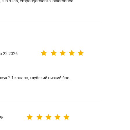
n, sin ruido, emparejamiento inalámbrico
b 22.2026
к 2.1 канала, глубокий низкий бас.
25