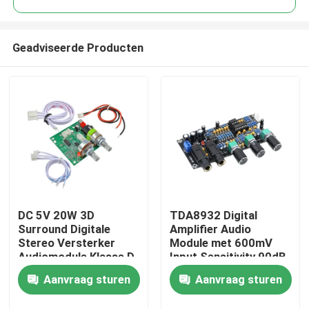
Geadviseerde Producten
DC 5V 20W 3D
TDA8932 Digital
Thuis
Surround Digitale
Amplifier Audio
Stereo Versterker
Module met 600mV
Audiomodule Klasse D
Input Sensitivity 90dB
Producten
Versterker Board
SNR en 3W Output
Aanvraag sturen
Aanvraag sturen
Power
Over Ons