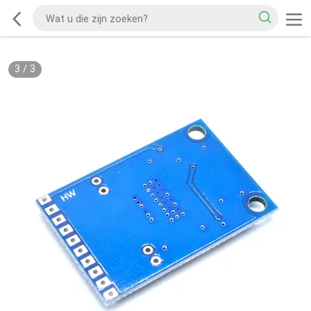
3
/
3