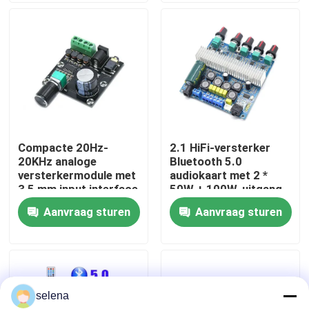
Fabriekstour
Kwaliteitscontrole
Neem contact met ons op
Compacte 20Hz-
2.1 HiFi-versterker
20KHz analoge
Bluetooth 5.0
Nieuws
versterkermodule met
audiokaart met 2 *
3,5 mm input interface
50W + 100W-uitgang
en zilveren afwerking
en DC12 ~ 24V-
Aanvraag sturen
Aanvraag sturen
Gevallen
voeding
Blog
selena
Versterkerbordmodule