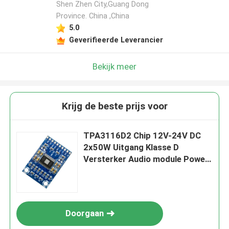
Shen Zhen City,Guang Dong
Province. China ,China
Laat een bericht achter
5.0
We bellen je snel terug!
Geverifieerde Leverancier
Bekijk meer
Krijg de beste prijs voor
TPA3116D2 Chip 12V-24V DC
2x50W Uitgang Klasse D
Versterker Audio module Power
Amplifier Board
INZENDEN
Doorgaan