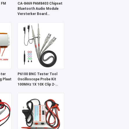
 FM
CA-8469 PAM8403 Chipset
Bluetooth Audio Module
Versterker Board
Elektronische component
ter
P6100 BNC Tester Tool
g Plaat
Oscilloscope Probe Kit
100MHz 1X 10X Clip 2-
Piece Set