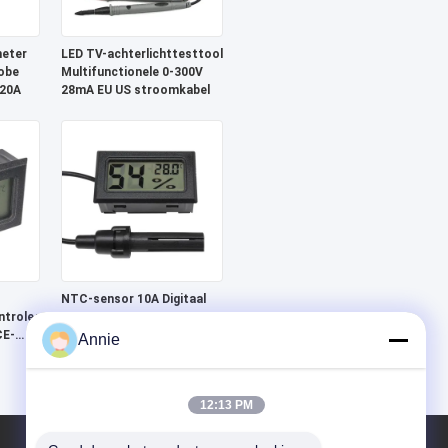
meter
LED TV-achterlichttesttool
obe
Multifunctionele 0-300V
 20A
28mA EU US stroomkabel
NTC-sensor 10A Digitaal
troleerder,
LCD-
CE-
vochtigheidscontroleur
Annie
Temperatuurmeter
Monitoring Device
12:13 PM