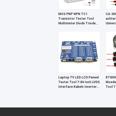
MOS PNP NPN TC1
CA-300
Transistor Tester Tool
achter
Multimeter Diode Triode
Univer
Detector
12W Di
Laptop TV LED LCD Paneel
RT809
Tester Tool 7-84 Inch LVDS
Moeder
Interface Kabels Inverter
Tool 7
Ondersteuning
SOP20