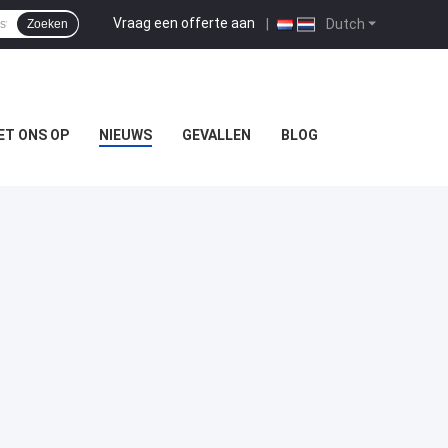
Vraag een offerte aan
|
Dutch
Zoeken
ET ONS OP
NIEUWS
GEVALLEN
BLOG