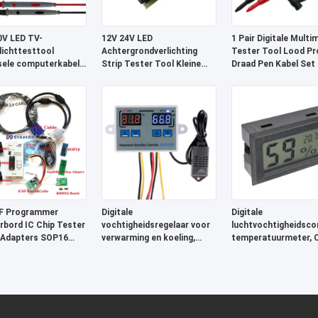
V LED TV-
12V 24V LED
1 Pair Digitale Multi
lichttesttool
Achtergrondverlichting
Tester Tool Lood Pr
sele computerkabel
Strip Tester Tool Kleine
Draad Pen Kabel Set
agnostische
Schakelaar Instelbare
Stroom
F Programmer
Digitale
Digitale
bord IC Chip Tester
vochtigheidsregelaar voor
luchtvochtigheidscon
 Adapters SOP16
verwarming en koeling,
temperatuurmeter, 
temperatuurmeter,
gecertificeerde
eierincubator
milieumonitor
controlesysteem