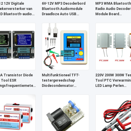
2 12V Digitale
6V-12V MP3 Decoderbord
MP3 WMA Bluetooth
rekerversterker van
Bluetooth Audiomodule
Radio Audio Decoder
 D Bluetooth-audio-
Draadloze Auto USB
Module Board
e Soundcomponent
Ontvanger Systeem
Afstandsbediening
Draadloze ontvanger
 Transistor Diode
Multifunktioneel TFT-
220V 200W 300W Tes
 Tool ESR
testergereedschap
Tool PTC Verwarmin
ngsfrequentiemeter
Diodecondensator
LED Lamp Perlen
or
Multimeter 25pF-100mF
ontsouten
Bereik