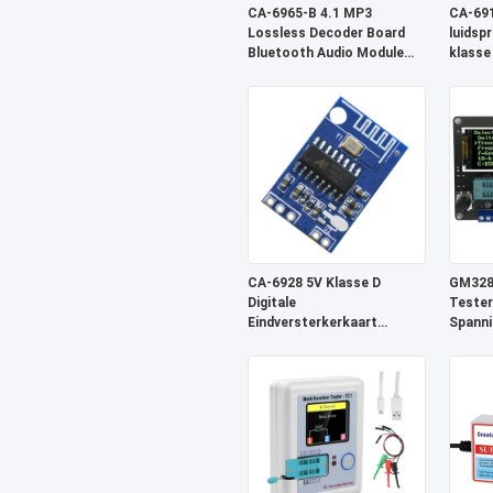
CA-6965-B 4.1 MP3
CA-691
Lossless Decoder Board
luidsp
Bluetooth Audio Module
klasse
Draadloos
modul
Ontvangersysteem
CA-6928 5V Klasse D
GM328A
Digitale
Tester
Eindversterkerkaart
Spanni
Bluetooth Audiomodule
Detect
Geluidssysteem