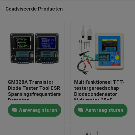
Geadviseerde Producten
GM328A Transistor
Multifunktioneel TFT-
Diode Tester Tool ESR
testergereedschap
Spanningsfrequentiemeter
Diodecondensator
Thuis
Detector
Multimeter 25pF-
100mF Bereik
Aanvraag sturen
Aanvraag sturen
Producten
Over Ons