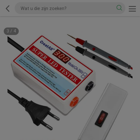
3
/
4