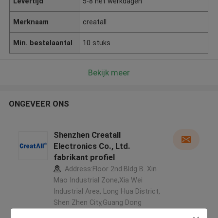
Levertijd
5-8 het werkdagen
Merknaam
creatall
Min. bestelaantal
10 stuks
Bekijk meer
ONGEVEER ONS
Shenzhen Creatall
Electronics Co., Ltd.
fabrikant profiel
Address:Floor 2nd.Bldg B. Xin
Mao Industrial Zone,Xia Wei
Industrial Area, Long Hua District,
Shen Zhen City,Guang Dong
Province. China ,China