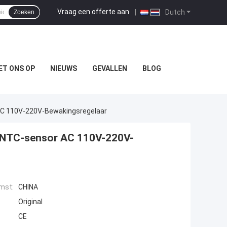
Vraag een offerte aan
|
Dutch
Zoeken
ET ONS OP
NIEUWS
GEVALLEN
BLOG
AC 110V-220V-Bewakingsregelaar
r NTC-sensor AC 110V-220V-
mst:
CHINA
Original
CE