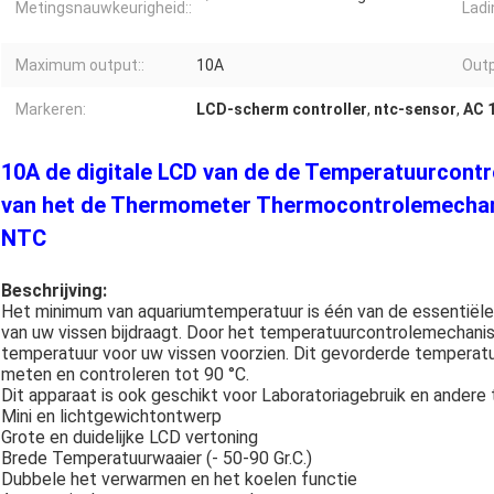
Metingsnauwkeurigheid::
Ladi
Maximum output::
10A
Outp
Markeren:
LCD-scherm controller
,
ntc-sensor
,
AC 
10A de digitale LCD van de de Temperatuurcont
van het de Thermometer Thermocontrolemechan
NTC
Beschrijving:
Het minimum van aquariumtemperatuur is één van de essentiële 
van uw vissen bijdraagt. Door het temperatuurcontrolemechanis
temperatuur voor uw vissen voorzien. Dit gevorderde tempera
meten en controleren tot 90 °C.
Dit apparaat is ook geschikt voor Laboratoriagebruik en ander
Mini en lichtgewichtontwerp
Grote en duidelijke LCD vertoning
Brede Temperatuurwaaier (- 50-90 Gr.C.)
Dubbele het verwarmen en het koelen functie