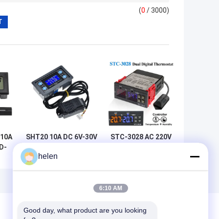
(
0
/ 3000)
 10A
SHT20 10A DC 6V-30V
STC-3028 AC 220V
CD-
Hoge-Precisie
DC 12V-24V Digitale
helen
troleur
Digitale
Vochtigheidsregelaar
meter
Vochtigheidsregelaar
Dubbele Voeding
evice
Temperatuursensor
Bewakingsapparaat
6:10 AM
Good day, what product are you looking 