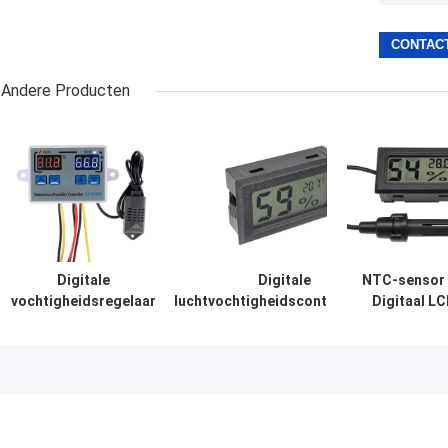
Andere Producten
Digitale
Digitale
NTC-sensor
vochtigheidsregelaar
luchtvochtigheidscontroleerder,
Digitaal L
voor verwarming en
temperatuurmeter, CE-
vochtigheidscon
koeling,
gecertificeerde milieumonitor
Temperatuur
temperatuurmeter,
Monitoring D
eierincubator
controlesysteem