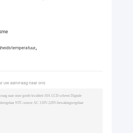
isme
,
igheidstemperatuur
ur uw aanvraag naar ons