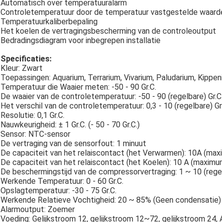
Automatisch over temperatuuralarm
Controletemperatuur door de temperatuur vastgestelde waarde
Temperatuurkaliberbepaling
Het koelen de vertragingsbescherming van de controleoutput
Bedradingsdiagram voor inbegrepen installatie
Specificaties:
Kleur: Zwart
Toepassingen: Aquarium, Terrarium, Vivarium, Paludarium, Kippe
Temperatuur die Waaier meten: -50 - 90 Gr.C.
De waaier van de controletemperatuur: -50 - 90 (regelbare) Gr.C
Het verschil van de controletemperatuur: 0,3 - 10 (regelbare) Gr
Resolutie: 0,1 Gr.C.
Nauwkeurigheid: ± 1 Gr.C. (- 50 - 70 Gr.C.)
Sensor: NTC-sensor
De vertraging van de sensorfout: 1 minuut
De capaciteit van het relaiscontact (het Verwarmen): 10A (ma
De capaciteit van het relaiscontact (het Koelen): 10 A (maxim
De beschermingstijd van de compressorvertraging: 1 ~ 10 (rege
Werkende Temperatuur: 0 - 60 Gr.C.
Opslagtemperatuur: -30 - 75 Gr.C.
Werkende Relatieve Vochtigheid: 20 ~ 85% (Geen condensatie)
Alarmoutput: Zoemer
Voeding: Gelijkstroom 12, gelijkstroom 12~72, gelijkstroom 24