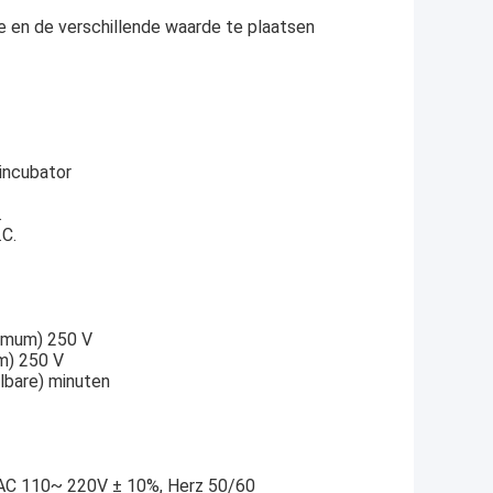
 en de verschillende waarde te plaatsen
nincubator
.
.C.
ximum) 250 V
um) 250 V
lbare) minuten
, AC 110~ 220V ± 10%, Herz 50/60