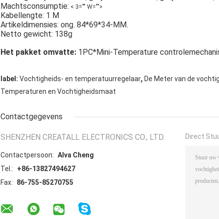
Machtsconsumptie:
< 3="" W="">
Kabellengte: 1 M
Artikeldimensies: ong. 84*69*34-MM.
Netto gewicht: 138g
Het pakket omvatte:
1PC*Mini-Temperature controlemechan
,
label:
Vochtigheids- en temperatuurregelaar
De Meter van de vocht
Temperaturen en Vochtigheidsmaat
Contactgegevens
SHENZHEN CREATALL ELECTRONICS CO., LTD.
Direct Stu
Contactpersoon:
Alva Cheng
Tel.:
+86-13827494627
Fax:
86-755-85270755