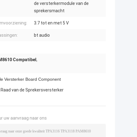
de versterkermodule van de
sprekersmacht
mvoorziening:
3.7 tot en met 5 V
ssingen:
bt audio
M8610 Compatibel
,
e Versterker Board Component
 Raad van de Sprekersversterker
ur uw aanvraag naar ons