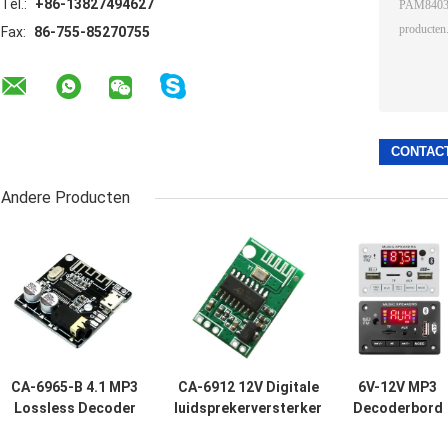
Tel.:
+86-13827494627
Fax:
86-755-85270755
Andere Producten
CA-6965-B 4.1 MP3
CA-6912 12V Digitale
6V-12V MP3
Lossless Decoder
luidsprekerversterker
Decoderbord
Board Bluetooth
van klasse D
Bluetooth