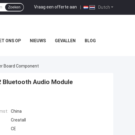
Vraag een offerte aan
|
Dutch
Zoeken
ET ONS OP
NIEUWS
GEVALLEN
BLOG
er Board Component
Bluetooth Audio Module
mst:
China
Creatall
CE