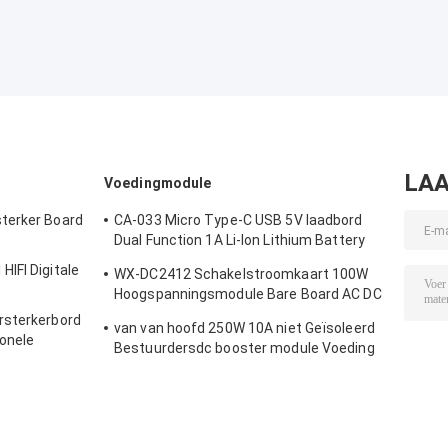
LAA
Voedingmodule
terker Board
CA-033 Micro Type-C USB 5V laadbord
Dual Function 1A Li-Ion Lithium Battery
Charger Module 18650 TP4056 IC's
IFI Digitale
WX-DC2412 Schakelstroomkaart 100W
Product
Hoogspanningsmodule Bare Board AC DC
24V4A
rsterkerbord
van van hoofd 250W 10A niet Geïsoleerd
onele
Bestuurdersdc booster module Voeding