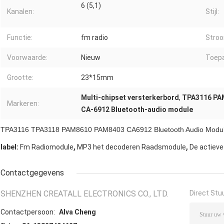
6 (5,1)
Kanalen:
Stijl:
Functie:
fm radio
Stroo
Voorwaarde:
Nieuw
Toepa
Grootte:
23*15mm
Multi-chipset versterkerbord
,
TPA3116 PA
Markeren:
CA-6912 Bluetooth-audio module
TPA3116 TPA3118 PAM8610 PAM8403 CA6912 Bluetooth Audio Modul
,
,
label:
Fm Radiomodule
MP3 het decoderen Raadsmodule
De actieve
Contactgegevens
SHENZHEN CREATALL ELECTRONICS CO., LTD.
Direct Stu
Contactpersoon:
Alva Cheng