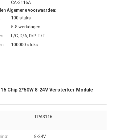
CA-3116A
den Algemene voorwaarden:
:
100 stuks
5-8 werkdagen
es:
L/C, D/A, D/P, T/T
en:
100000 stuks
16 Chip 2*50W 8-24V Versterker Module
TPA3116
ing:
8-24V