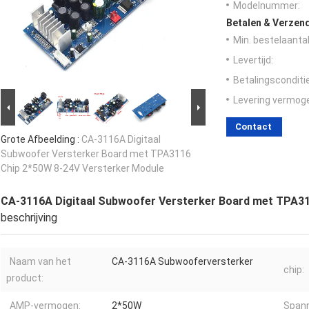
Modelnummer:
Betalen & Verzen
Min. bestelaantal
Levertijd:
Betalingsconditi
Levering vermog
Contact
Grote Afbeelding :
CA-3116A Digitaal
Subwoofer Versterker Board met TPA3116
Chip 2*50W 8-24V Versterker Module
CA-3116A Digitaal Subwoofer Versterker Board met TPA31
beschrijving
Naam van het
CA-3116A Subwooferversterker
chip:
product:
AMP-vermogen:
2*50W
Spann