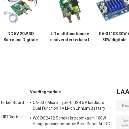
DC 5V 20W 3D
2.1 multifunctionele
CA-3110S 30W 
Surround Digitale
eindversterkerkaart
30W digitale
Stereo
met 5V DC-
versterkerkaar
Versterker
spanning, 20W hoog
Mini-versterke
Audiomodule
vermogen en 3A-
audiomodule m
Klasse D
stroom voor
2.0-kanaals en 
Versterker Board
verbeterde
8-26V-vermoge
audioprestaties
LAA
Voedingmodule
terker Board
CA-033 Micro Type-C USB 5V laadbord
Dual Function 1A Li-Ion Lithium Battery
Charger Module 18650 TP4056 IC's
IFI Digitale
WX-DC2412 Schakelstroomkaart 100W
Product
Hoogspanningsmodule Bare Board AC DC