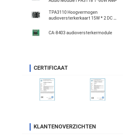
Audio ModuleTPA3118 1*60W AMP
TPA3110 Hoogvermogen
audioversterkerkaart 15W * 2 DC 8-
18V
CA-8403 audioversterkermodule
CERTIFICAAT
KLANTENOVERZICHTEN