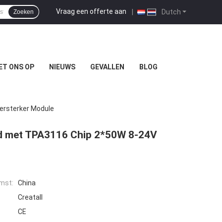
Vraag een offerte aan
|
Dutch
Zoeken
ET ONS OP
NIEUWS
GEVALLEN
BLOG
ersterker Module
rd met TPA3116 Chip 2*50W 8-24V
mst:
China
Creatall
CE