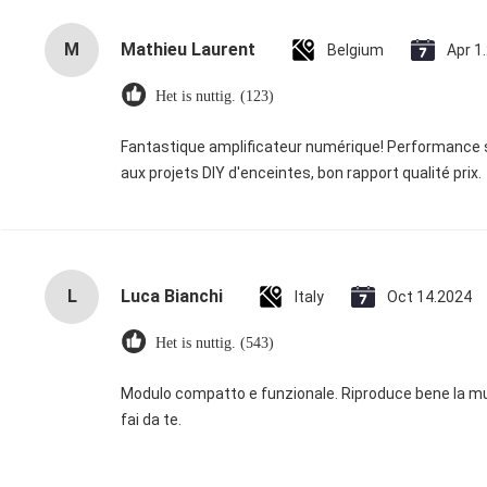
M
Mathieu Laurent
Belgium
Apr 1
Het is nuttig. (123)
Fantastique amplificateur numérique! Performance st
aux projets DIY d'enceintes, bon rapport qualité prix.
L
Luca Bianchi
Italy
Oct 14.2024
Het is nuttig. (543)
Modulo compatto e funzionale. Riproduce bene la mus
fai da te.