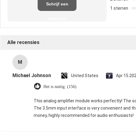
Schrijf een
1 sterren
recensie
Alle recensies
M
Michael Johnson
United States
Apr 15.20
Het is nuttig. (156)
This analog amplifier module works perfectly! The so
The 3.5mm input interface is very convenient and the 
money, highly recommended for audio enthusiasts!