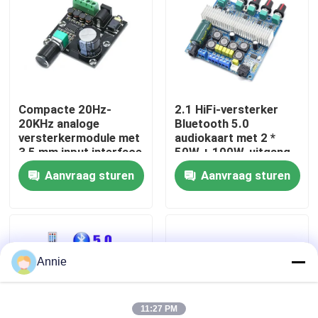
Fabriekstour
Kwaliteitscontrole
Compacte 20Hz-
2.1 HiFi-versterker
20KHz analoge
Bluetooth 5.0
Neem contact met ons op
versterkermodule met
audiokaart met 2 *
3,5 mm input interface
50W + 100W-uitgang
en zilveren afwerking
en DC12 ~ 24V-
Aanvraag sturen
Aanvraag sturen
Nieuws
voeding
Gevallen
Annie
Blog
Versterkerbordmodule
11:27 PM