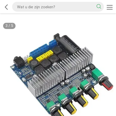
3
/
5