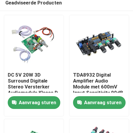
Geadviseerde Producten
DC 5V 20W 3D
TDA8932 Digital
Surround Digitale
Amplifier Audio
Stereo Versterker
Module met 600mV
Audiomodule Klasse D
Input Sensitivity 90dB
Thuis
Versterker Board
SNR en 3W Output
Aanvraag sturen
Aanvraag sturen
Power
Producten
Over Ons