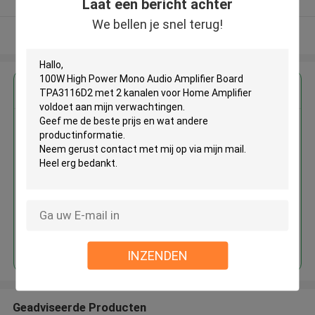
Laat een bericht achter
We bellen je snel terug!
Bekijk meer
Krijg de beste prijs voor
100W High Power Mono Audio
Amplifier Board TPA3116D2
met 2 kanalen voor Home
Amplifier
Doorgaan
INZENDEN
Geadviseerde Producten