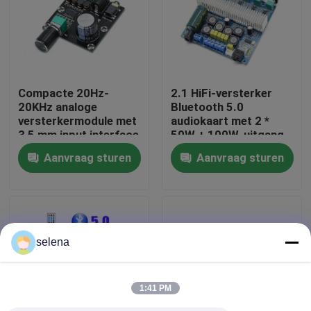
Fabriekstour
Kwaliteitscontrole
Compacte 20Hz-
2.1 HiFi-versterker
20KHz analoge
Bluetooth 5.0
versterkermodule met
audiokaart met 2 *
Neem contact met ons op
3,5 mm input interface
50W + 100W-uitgang
en zilveren afwerking
en DC12 ~ 24V-
Aanvraag sturen
Aanvraag sturen
voeding
Nieuws
Gevallen
selena
Blog
1:41 PM
Versterkerbordmodule