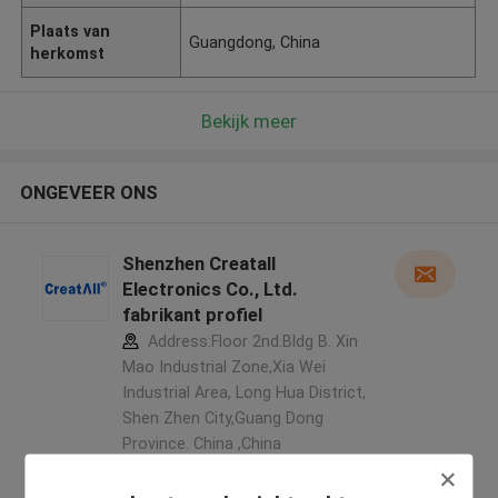
Plaats van
Guangdong, China
herkomst
Bekijk meer
ONGEVEER ONS
Shenzhen Creatall
Electronics Co., Ltd.
fabrikant profiel
Address:Floor 2nd.Bldg B. Xin
Mao Industrial Zone,Xia Wei
Industrial Area, Long Hua District,
Shen Zhen City,Guang Dong
Province. China ,China
5.0
Geverifieerde Leverancier