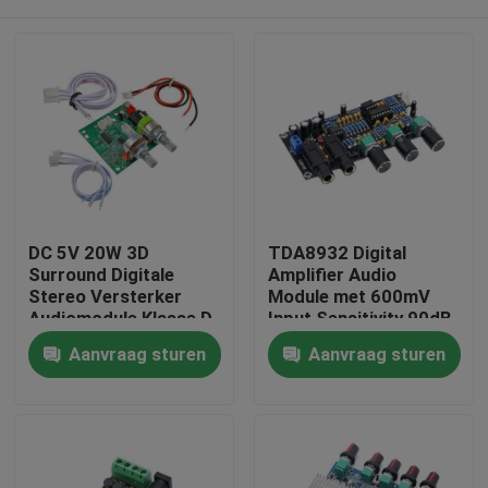
DC 5V 20W 3D
TDA8932 Digital
Surround Digitale
Amplifier Audio
Stereo Versterker
Module met 600mV
Audiomodule Klasse D
Input Sensitivity 90dB
Versterker Board
SNR en 3W Output
Thuis
Aanvraag sturen
Aanvraag sturen
Power
Producten
Over Ons