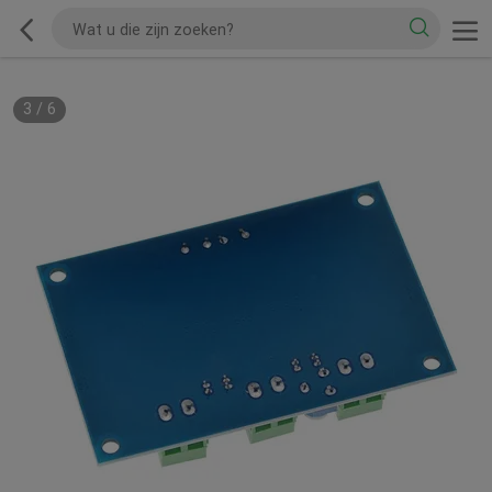
3
/
6