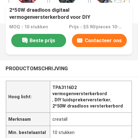
2*50W draadloos digitaal
vermogenversterkerbord voor DIY
luidsprekerversterking TPA3116D2 module
MOQ：10 stukken
Prijs：$5.90/pieces 10-99 pieces
Beste prijs
Contacteer ons
PRODUCTOMSCHRIJVING
TPA3116D2
vermogenversterkerbord
Hoog licht:
,
DIY luidsprekerversterker
,
2*50W draadloos versterkerbord
Merknaam
creatall
Min. bestelaantal
10 stukken