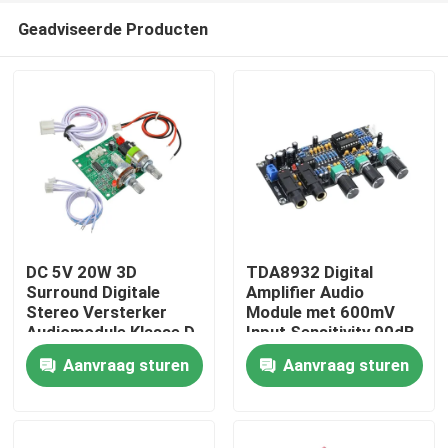
Geadviseerde Producten
DC 5V 20W 3D
TDA8932 Digital
Surround Digitale
Amplifier Audio
Stereo Versterker
Module met 600mV
Thuis
Audiomodule Klasse D
Input Sensitivity 90dB
Versterker Board
SNR en 3W Output
Aanvraag sturen
Aanvraag sturen
Power
Producten
Over Ons