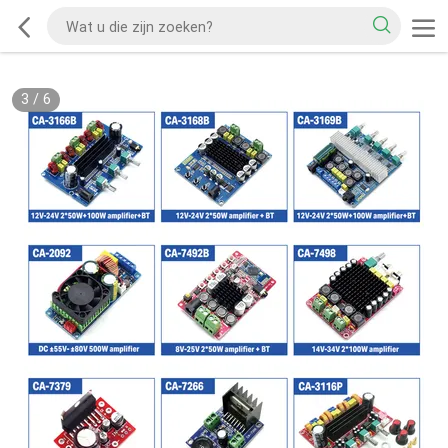
3
/
6