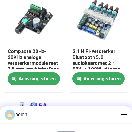
Fabriekstour
Kwaliteitscontrole
Compacte 20Hz-
2.1 HiFi-versterker
Neem contact met ons op
20KHz analoge
Bluetooth 5.0
versterkermodule met
audiokaart met 2 *
3,5 mm input interface
50W + 100W-uitgang
Nieuws
en zilveren afwerking
en DC12 ~ 24V-
Aanvraag sturen
Aanvraag sturen
voeding
Gevallen
Blog
helen
Versterkerbordmodule