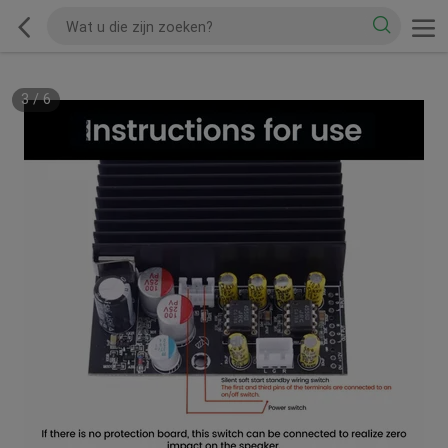
3
/
6