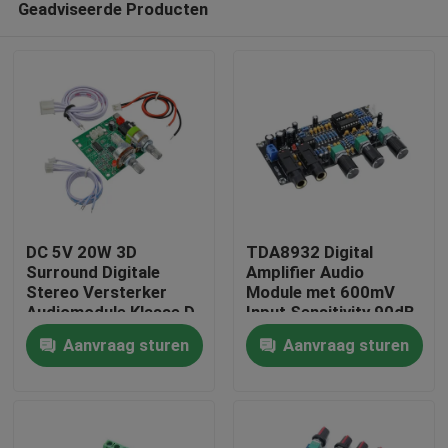
Geadviseerde Producten
DC 5V 20W 3D
TDA8932 Digital
Surround Digitale
Amplifier Audio
Stereo Versterker
Module met 600mV
Audiomodule Klasse D
Input Sensitivity 90dB
Thuis
Versterker Board
SNR en 3W Output
Aanvraag sturen
Aanvraag sturen
Power
Producten
Over Ons