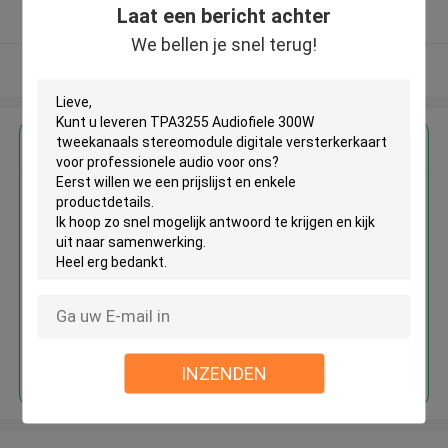
Laat een bericht achter
Geverifieerde Leverancier
We bellen je snel terug!
Bekijk meer
Krijg de beste prijs voor
TPA3255 Audiofiele 300W
tweekanaals stereomodule
digitale versterkerkaart voor
professionele audio
Doorgaan
INZENDEN