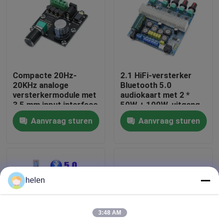
Fabriekstour
Kwaliteitscontrole
Compacte 20Hz-
2.1 HiFi-versterker
20KHz analoge
Bluetooth 5.0
Neem contact met ons op
versterkermodule met
audiokaart met 2 *
3,5 mm input interface
50W + 100W-uitgang
en zilveren afwerking
en DC12 ~ 24V-
Aanvraag sturen
Aanvraag sturen
Nieuws
voeding
Gevallen
helen
Blog
Versterkerbordmodule
3:48 AM