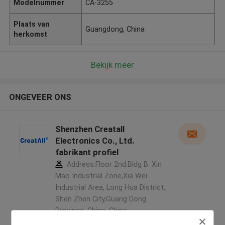
Modelnummer
CA-3255
Plaats van
Guangdong, China
herkomst
Bekijk meer
ONGEVEER ONS
Shenzhen Creatall
Electronics Co., Ltd.
fabrikant profiel
Address:Floor 2nd.Bldg B. Xin
Mao Industrial Zone,Xia Wei
Industrial Area, Long Hua District,
Shen Zhen City,Guang Dong
Province. China ,China
5.0