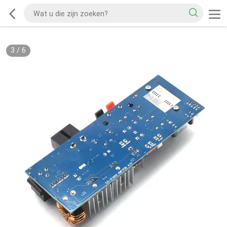
3
/
6