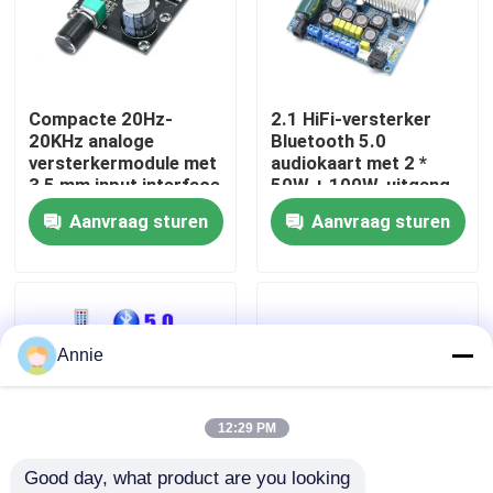
Fabriekstour
Compacte 20Hz-
2.1 HiFi-versterker
Kwaliteitscontrole
20KHz analoge
Bluetooth 5.0
versterkermodule met
audiokaart met 2 *
3,5 mm input interface
50W + 100W-uitgang
Neem contact met ons op
en zilveren afwerking
en DC12 ~ 24V-
Aanvraag sturen
Aanvraag sturen
voeding
Nieuws
Gevallen
Annie
Blog
12:29 PM
Good day, what product are you looking 
Versterkerbordmodule