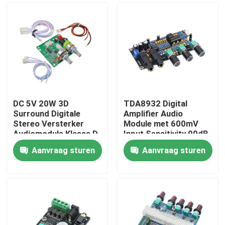
DC 5V 20W 3D
TDA8932 Digital
Surround Digitale
Amplifier Audio
Stereo Versterker
Module met 600mV
Audiomodule Klasse D
Input Sensitivity 90dB
Versterker Board
SNR en 3W Output
Aanvraag sturen
Aanvraag sturen
Power
Thuis
Producten
Over Ons