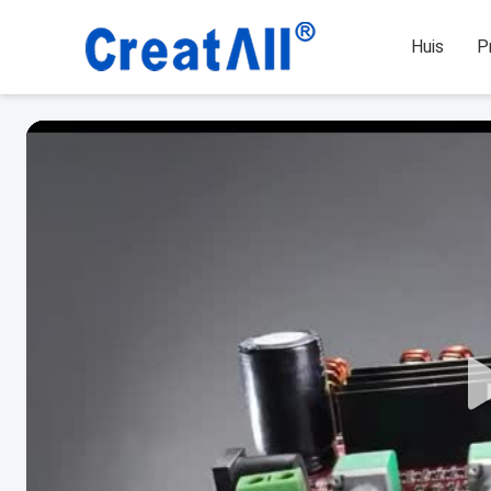
Huis
P