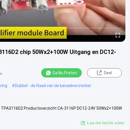
A3116D2 chip 50Wx2+100W Uitgang en DC12-
Ga Nu Praten.
Deel
en
ring
#
Dubbel - de Raad van de kanaalversterker
P TPA3116D2 Productoverzicht CA-3116P DC12-24V 50Wx2+100W
t hoogwaardige ...
Bekijk meer
Laat een bericht achter.