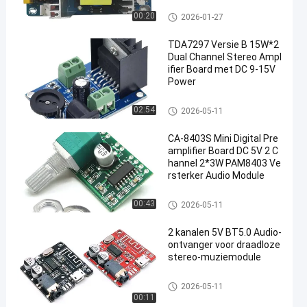
Versterkerbordmodule
00:20
2026-01-27
TDA7297 Versie B 15W*2
Dual Channel Stereo Ampl
ifier Board met DC 9-15V
Power
Versterkerbordmodule
02:54
2026-05-11
CA-8403S Mini Digital Pre
amplifier Board DC 5V 2 C
hannel 2*3W PAM8403 Ve
rsterker Audio Module
Versterkerbordmodule
00:43
2026-05-11
2 kanalen 5V BT5.0 Audio-
ontvanger voor draadloze
stereo-muziemodule
Versterkerbordmodule
2026-05-11
00:11