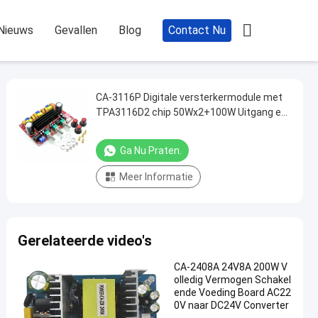

Nieuws
Gevallen
Blog
Contact Nu
CA-3116P Digitale versterkermodule met
TPA3116D2 chip 50Wx2+100W Uitgang en
DC12-24V Spanning
Ga Nu Praten.
Meer Informatie
Gerelateerde video's
CA-2408A 24V8A 200W V
olledig Vermogen Schakel
ende Voeding Board AC22
0V naar DC24V Converter