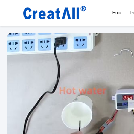
Huis
P