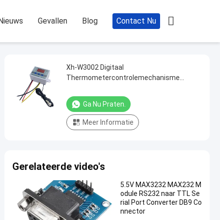

Nieuws
Gevallen
Blog
Contact Nu
Xh-W3002 Digitaal
Thermometercontrolemechanisme
Temperature Sensor Switch 12V 24V
110V-220V
Ga Nu Praten.
Meer Informatie
Gerelateerde video's
5.5V MAX3232 MAX232 M
odule RS232 naar TTL Se
rial Port Converter DB9 Co
nnector