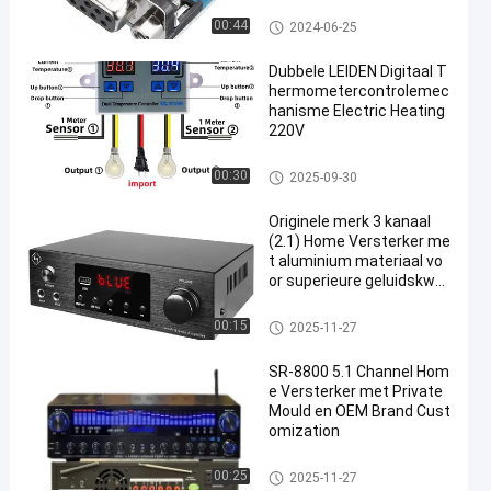
ontwikkelingsraad
00:44
2024-06-25
Dubbele LEIDEN Digitaal T
hermometercontrolemec
hanisme Electric Heating
220V
ontwikkelingsraad
00:30
2025-09-30
Originele merk 3 kanaal
(2.1) Home Versterker me
t aluminium materiaal vo
or superieure geluidskwali
teit
Huisversterker
00:15
2025-11-27
SR-8800 5.1 Channel Hom
e Versterker met Private
Mould en OEM Brand Cust
omization
Huisversterker
00:25
2025-11-27