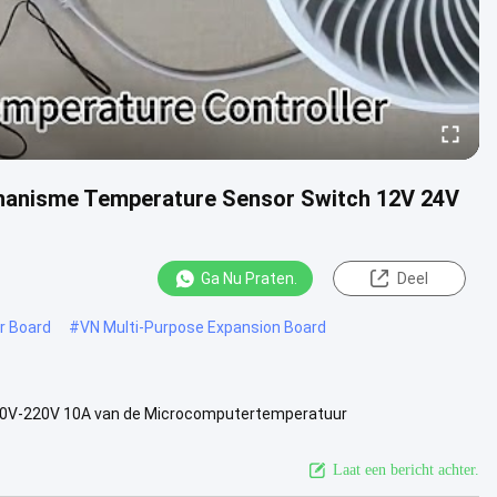
hanisme Temperature Sensor Switch 12V 24V
Ga Nu Praten.
Deel
r Board
#
VN Multi-Purpose Expansion Board
110V-220V 10A van de Microcomputertemperatuur
meting, LCD vertoning.Het heeft ....
Bekijk meer
Laat een bericht achter.