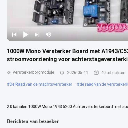
1000W Mono Versterker Board met A1943/C52
stroomvoorziening voor achterstageversterk
Versterkerbordmodule
2026-05-11
40 uitzichten
#
De Raad van de machtsversterker
#
de raad van de versterkerk
2.0 kanalen 1000W Mono 1943 5200 Achterversterkerbord met aud
versie mono versterkerbord met 1943 + 5200 high-power achtervers
Berichten van bezoeker