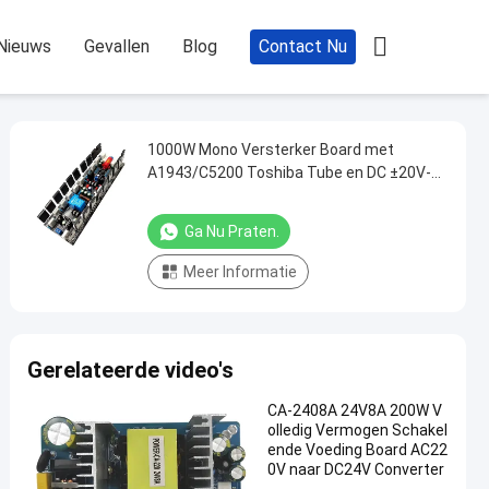

Nieuws
Gevallen
Blog
Contact Nu
1000W Mono Versterker Board met
A1943/C5200 Toshiba Tube en DC ±20V-
90V stroomvoorziening voor
achterstageversterking
Ga Nu Praten.
Meer Informatie
Gerelateerde video's
CA-2408A 24V8A 200W V
olledig Vermogen Schakel
ende Voeding Board AC22
0V naar DC24V Converter