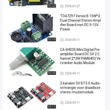
Versterkerbordmodule
00:20
2026-01-27
TDA7297 Versie B 15W*2
Dual Channel Stereo Ampl
ifier Board met DC 9-15V
Power
Versterkerbordmodule
02:54
2026-05-11
CA-8403S Mini Digital Pre
amplifier Board DC 5V 2 C
hannel 2*3W PAM8403 Ve
rsterker Audio Module
Versterkerbordmodule
00:43
2026-05-11
2 kanalen 5V BT5.0 Audio-
ontvanger voor draadloze
stereo-muziemodule
Versterkerbordmodule
2026-05-11
00:11