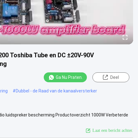
00 Toshiba Tube en DC ±20V-90V
ing
Ga Nu Praten.
Deel
ring
#
Dubbel - de Raad van de kanaalversterker
io luidspreker bescherming Productoverzicht 1000W Verbeterde
terker ...
Bekijk meer
Laat een bericht achter.