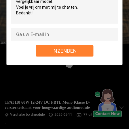
INZENDEN
TPA3118 60W 12-24V DC PBTL Mono Klasse D-
versterkerkaart voor hoogwaardige audiomodule
Versterkerbordmodule
2026-05-11
77 uitzichten