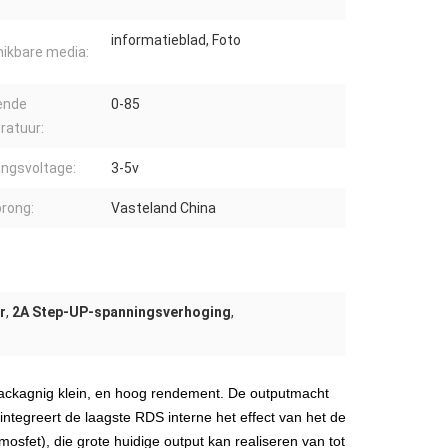
informatieblad, Foto
ikbare media:
ende
0-85
ratuur:
ingsvoltage:
3-5v
rong:
Vasteland China
r
,
2A Step-UP-spanningsverhoging
,
ackagnig klein, en hoog rendement. De outputmacht
tegreert de laagste RDS interne het effect van het de
sfet), die grote huidige output kan realiseren van tot