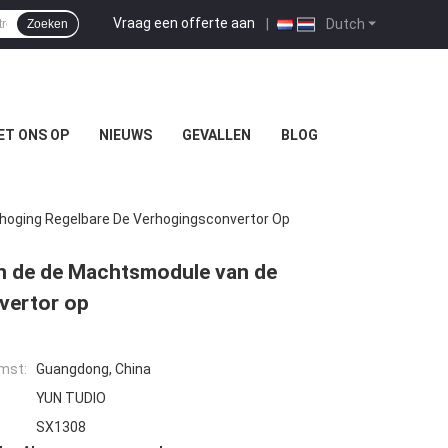
Vraag een offerte aan
|
Dutch
Zoeken
ET ONS OP
NIEUWS
GEVALLEN
BLOG
hoging Regelbare De Verhogingsconvertor Op
an de de Machtsmodule van de
vertor op
mst:
Guangdong, China
YUN TUDIO
SX1308