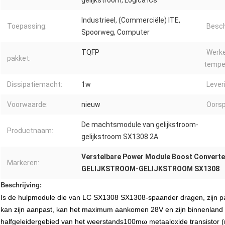
gelijkstroom, Logica ICs
Industrieel, (Commerciële) ITE,
Toepassing:
Besch
Spoorweg, Computer
TQFP
Werk
pakket:
tempe
Dissipatiemacht:
1w
Lever
Voorwaarde:
nieuw
Oorsp
De machtsmodule van gelijkstroom-
Productnaam:
gelijkstroom SX1308 2A
Verstelbare Power Module Boost Converte
Markeren:
GELIJKSTROOM-GELIJKSTROOM SX1308
Beschrijving:
Is de hulpmodule die van LC SX1308 SX1308-spaander dragen, zijn p
kan zijn aanpast, kan het maximum aankomen 28V en zijn binnenland in
halfgeleidergebied van het weerstands100mω metaaloxide transistor (mo