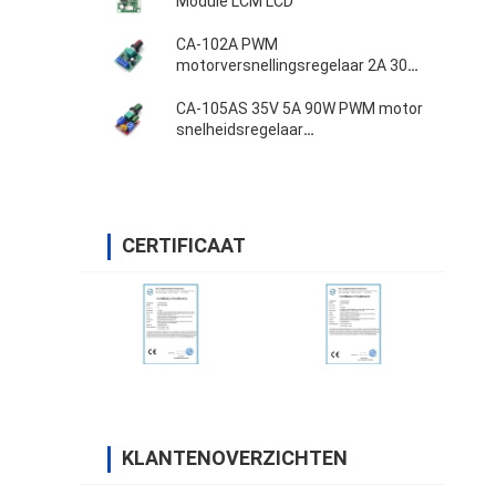
Module LCM LCD
CA-102A PWM
motorversnellingsregelaar 2A 30W
1.8V 3V 5V 6V 12V
CA-105AS 35V 5A 90W PWM motor
snelheidsregelaar
Aanpassingsbordschakelaar
CERTIFICAAT
KLANTENOVERZICHTEN