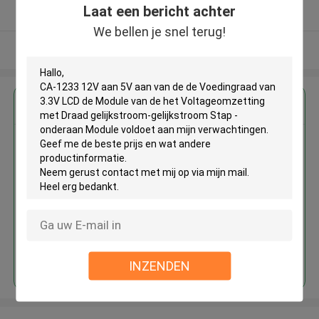
Laat een bericht achter
Geverifieerde Leverancier
We bellen je snel terug!
Bekijk meer
Krijg de beste prijs voor
CA-1233 12V aan 5V aan van de
de Voedingraad van 3.3V LCD de
Module van de het
Voltageomzetting met Draad
gelijkstroom-gelijkstroom Stap
- onderaan Module
Doorgaan
INZENDEN