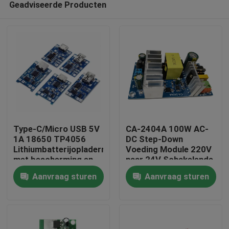
Geadviseerde Producten
Type-C/Micro USB 5V
CA-2404A 100W AC-
1A 18650 TP4056
DC Step-Down
Lithiumbatterijopladermodule
Voeding Module 220V
met bescherming en
naar 24V Schakelende
Thuis
dubbele functies
Voeding
Aanvraag sturen
Aanvraag sturen
Producten
Over Ons