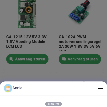
Fabriekstour
Kwaliteitscontrole
CA-1215 12V 5V 3.3V
CA-102A PWM
1.5V Voeding Module
motorversnellingsregelaa
Neem contact met ons op
LCM LCD
2A 30W 1.8V 3V 5V 6V
12V
Aanvraag sturen
Aanvraag sturen
Nieuws
Gevallen
Annie
Blog
Versterkerbordmodule
8:55 PM