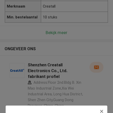
Merknaam
Creatall
Min. bestelaantal
10 stuks
Bekijk meer
ONGEVEER ONS
Shenzhen Creatall
Electronics Co., Ltd.
fabrikant profiel
Address:Floor 2nd.Bldg B. Xin
Mao Industrial Zone,Xia Wei
Industrial Area, Long Hua District,
Shen Zhen City,Guang Dong
Province. China ,China
5.0