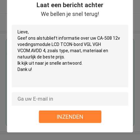
Laat een bericht achter
Geverifieerde Leverancier
We bellen je snel terug!
Bekijk meer
Krijg de beste prijs voor
CA-508 12v voedingsmodule
LCD TCON-bord VGL VGH
VCOM.AVDD 4
Doorgaan
INZENDEN