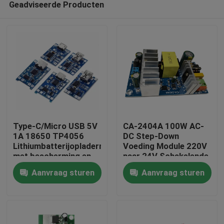
Geadviseerde Producten
Type-C/Micro USB 5V
CA-2404A 100W AC-
1A 18650 TP4056
DC Step-Down
Lithiumbatterijopladermodule
Voeding Module 220V
met bescherming en
naar 24V Schakelende
Thuis
dubbele functies
Voeding
Aanvraag sturen
Aanvraag sturen
Producten
Over Ons