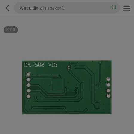
3
/
3