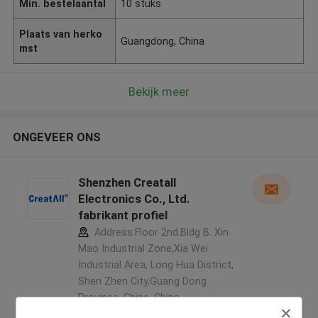
Min. bestelaantal
10 stuks
Plaats van herko
Guangdong, China
mst
Bekijk meer
ONGEVEER ONS
Shenzhen Creatall
Electronics Co., Ltd.
fabrikant profiel
Address:Floor 2nd.Bldg B. Xin
Mao Industrial Zone,Xia Wei
Industrial Area, Long Hua District,
Shen Zhen City,Guang Dong
Province. China ,China
5.0