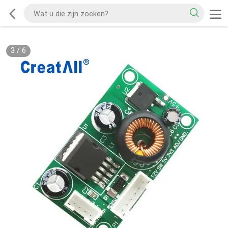
3
/
6