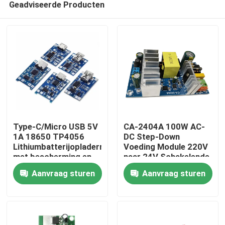
Geadviseerde Producten
Type-C/Micro USB 5V
CA-2404A 100W AC-
1A 18650 TP4056
DC Step-Down
Lithiumbatterijopladermodule
Voeding Module 220V
met bescherming en
naar 24V Schakelende
Thuis
dubbele functies
Voeding
Aanvraag sturen
Aanvraag sturen
Producten
Over Ons