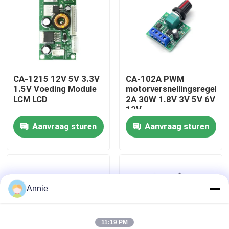
Fabriekstour
Kwaliteitscontrole
CA-1215 12V 5V 3.3V
CA-102A PWM
1.5V Voeding Module
motorversnellingsregelaa
Neem contact met ons op
LCM LCD
2A 30W 1.8V 3V 5V 6V
12V
Aanvraag sturen
Aanvraag sturen
Nieuws
Gevallen
Annie
Blog
Versterkerbordmodule
11:19 PM