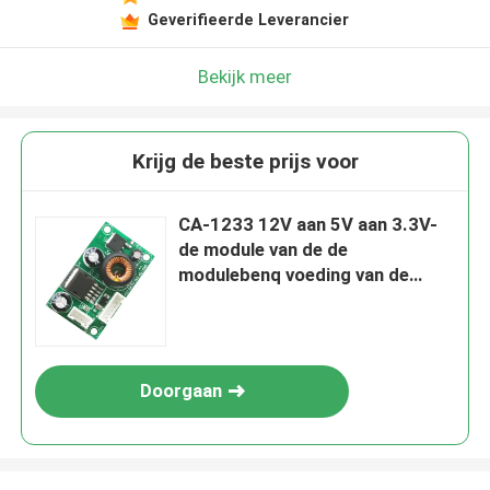
Laat een bericht achter
Geverifieerde Leverancier
We bellen je snel terug!
Bekijk meer
Krijg de beste prijs voor
CA-1233 12V aan 5V aan 3.3V-
de module van de de
modulebenq voeding van de
voltageomzetting
Doorgaan
INZENDEN