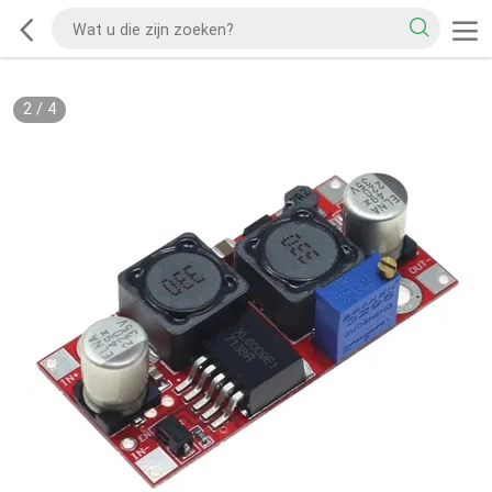
3
/
4