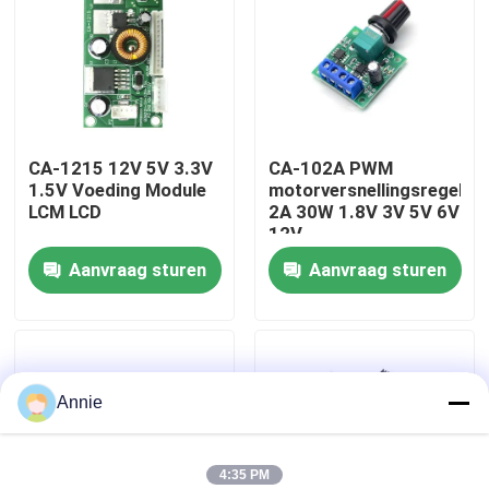
Fabriekstour
Kwaliteitscontrole
CA-1215 12V 5V 3.3V
CA-102A PWM
1.5V Voeding Module
motorversnellingsregelaa
Neem contact met ons op
LCM LCD
2A 30W 1.8V 3V 5V 6V
12V
Aanvraag sturen
Aanvraag sturen
Nieuws
Gevallen
Annie
Blog
Versterkerbordmodule
4:35 PM