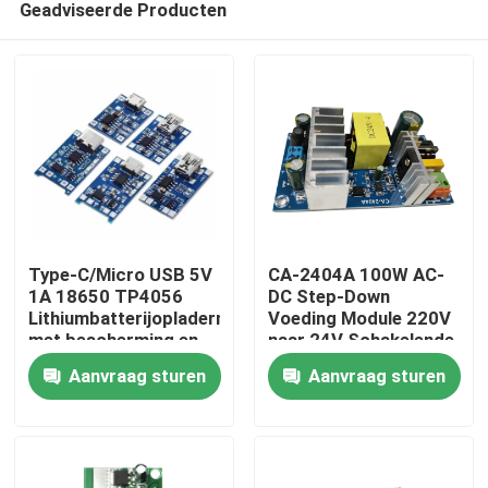
Geadviseerde Producten
Type-C/Micro USB 5V
CA-2404A 100W AC-
1A 18650 TP4056
DC Step-Down
Lithiumbatterijopladermodule
Voeding Module 220V
met bescherming en
naar 24V Schakelende
Thuis
dubbele functies
Voeding
Aanvraag sturen
Aanvraag sturen
Producten
Over Ons