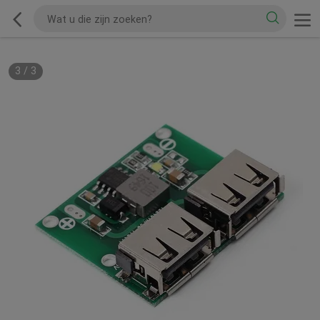
3
/
3