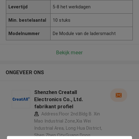
Levertijd
5-8 het werkdagen
Min. bestelaantal
10 stuks
Modelnummer
De Module van de ladersmacht
Bekijk meer
ONGEVEER ONS
Shenzhen Creatall
Electronics Co., Ltd.
fabrikant profiel
Address:Floor 2nd.Bldg B. Xin
Mao Industrial Zone,Xia Wei
Industrial Area, Long Hua District,
Shen Zhen City,Guang Dong