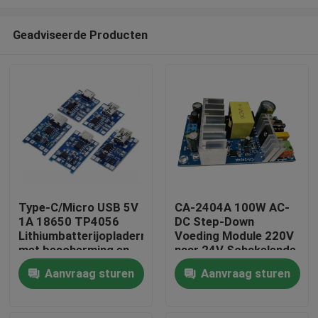
Geadviseerde Producten
Type-C/Micro USB 5V
CA-2404A 100W AC-
1A 18650 TP4056
DC Step-Down
Thuis
Lithiumbatterijopladermodule
Voeding Module 220V
met bescherming en
naar 24V Schakelende
dubbele functies
Voeding
Producten
Aanvraag sturen
Aanvraag sturen
Over Ons