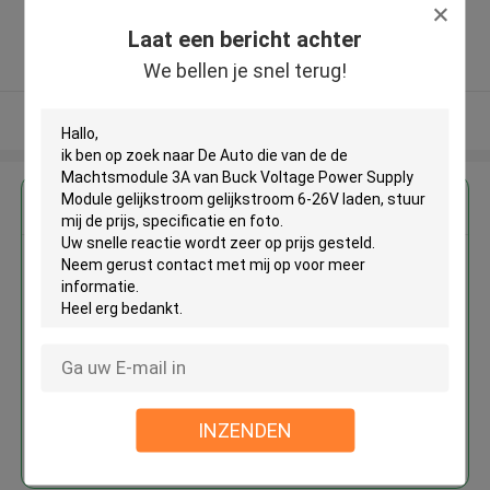
Province. China ,China
Laat een bericht achter
5.0
Geverifieerde Leverancier
We bellen je snel terug!
Bekijk meer
Krijg de beste prijs voor
De Auto die van de de
Machtsmodule 3A van Buck
Voltage Power Supply Module
gelijkstroom gelijkstroom 6-26V
laden
INZENDEN
Doorgaan