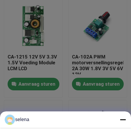
Fabriekstour
Kwaliteitscontrole
Neem contact met ons op
CA-1215 12V 5V 3.3V
CA-102A PWM
1.5V Voeding Module
motorversnellingsregelaa
LCM LCD
2A 30W 1.8V 3V 5V 6V
Nieuws
12V
Aanvraag sturen
Aanvraag sturen
Gevallen
Versterkerbordmodule
selena
Voedingmodule