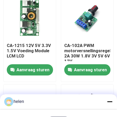
Fabriekstour
Kwaliteitscontrole
CA-1215 12V 5V 3.3V
CA-102A PWM
Neem contact met ons op
1.5V Voeding Module
motorversnellingsregelaa
LCM LCD
2A 30W 1.8V 3V 5V 6V
12V
Nieuws
Aanvraag sturen
Aanvraag sturen
Gevallen
Blog
helen
Versterkerbordmodule