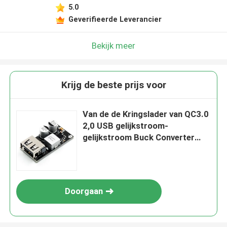
5.0
Laat een bericht achter
Geverifieerde Leverancier
We bellen je snel terug!
Bekijk meer
Krijg de beste prijs voor
Van de de Kringslader van QC3.0
2,0 USB gelijkstroom-
gelijkstroom Buck Converter
Charging 6-32V de Module van
de de Raadsvoeding
Doorgaan
INZENDEN