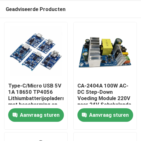
Geadviseerde Producten
Type-C/Micro USB 5V
CA-2404A 100W AC-
1A 18650 TP4056
DC Step-Down
Lithiumbatterijopladermodule
Voeding Module 220V
Thuis
met bescherming en
naar 24V Schakelende
dubbele functies
Voeding
Aanvraag sturen
Aanvraag sturen
Producten
Over Ons