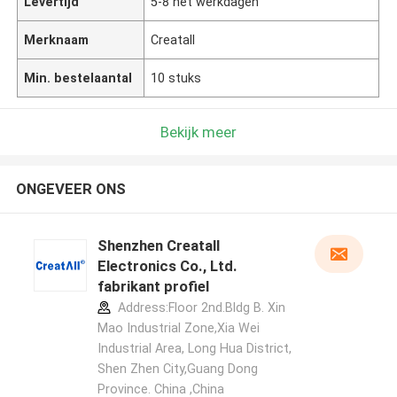
Levertijd
5-8 het werkdagen
Merknaam
Creatall
Min. bestelaantal
10 stuks
Bekijk meer
ONGEVEER ONS
Shenzhen Creatall
Electronics Co., Ltd.
fabrikant profiel
Address:Floor 2nd.Bldg B. Xin
Mao Industrial Zone,Xia Wei
Industrial Area, Long Hua District,
Shen Zhen City,Guang Dong
Province. China ,China