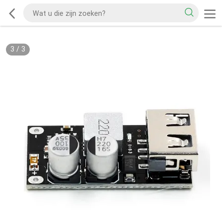
3
/
3