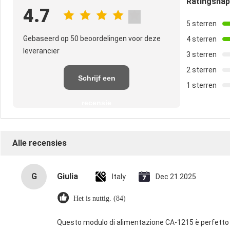
Ratingsna
4.7
5 sterren
Gebaseerd op 50 beoordelingen voor deze
4 sterren
leverancier
3 sterren
2 sterren
Schrijf een
1 sterren
recensie
Alle recensies
G
Giulia
Italy
Dec 21.2025
Het is nuttig. (84)
Questo modulo di alimentazione CA-1215 è perfetto p