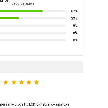
pshot
beoordelingen
67%
33%
0%
0%
0%
er il mio progetto LCD. È stabile, compatto e