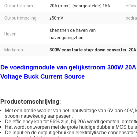
Outputstroom:
20A (max.), (voorgestelde) 15A
effici
Outputrimpeling:
≤50mV
bedr
shenzhen de haven van
Haven:
havenguangzhou
Markeren:
300W constante stap-down converter
,
20A
De voedingmodule van gelijkstroom 300W 20A
Voltage Buck Current Source
Productomschrijving:
Met een brede waaier van het inputvoltage van 6V aan 40V, 
stroom nauwkeurig aanpassen.
De efficiency kan tot 96% zijn, bij 20A wordt gemeten, omzet
Het wordt ontworpen met de grote huidige dubbele MOS bui
De input en de output gebruiken elektrolytische condensator