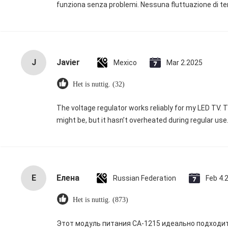
funziona senza problemi. Nessuna fluttuazione di t
J
Javier
Mexico
Mar 2.2025
Het is nuttig. (32)
The voltage regulator works reliably for my LED TV. Th
might be, but it hasn’t overheated during regular use
Е
Елена
Russian Federation
Feb 4.
Het is nuttig. (873)
Этот модуль питания CA-1215 идеально подходит 