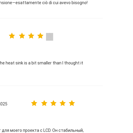
ensione—esattamente ciò di cui avevo bisogno!
e heat sink is a bit smaller than I thought it
.
2025
для моего проекта с LCD. Он стабильный,