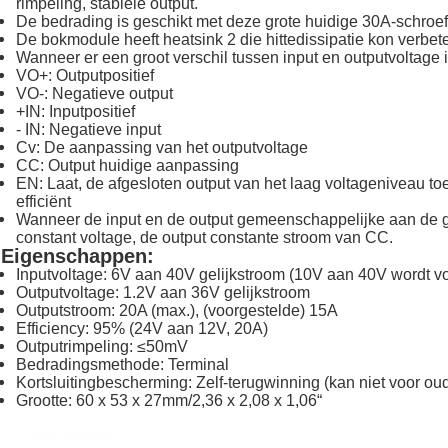
rimpeling, stabiele output.
De bedrading is geschikt met deze grote huidige 30A-schroef
De bokmodule heeft heatsink 2 die hittedissipatie kon verbet
Wanneer er een groot verschil tussen input en outputvoltage 
VO+: Outputpositief
VO-: Negatieve output
+IN: Inputpositief
- IN: Negatieve input
Cv: De aanpassing van het outputvoltage
CC: Output huidige aanpassing
EN: Laat, de afgesloten output van het laag voltageniveau to
efficiënt
Wanneer de input en de output gemeenschappelijke aan de gr
constant voltage, de output constante stroom van CC.
Eigenschappen:
Inputvoltage: 6V aan 40V gelijkstroom (10V aan 40V wordt v
Outputvoltage: 1.2V aan 36V gelijkstroom
Outputstroom: 20A (max.), (voorgestelde) 15A
Efficiency: 95% (24V aan 12V, 20A)
Outputrimpeling: ≤50mV
Bedradingsmethode: Terminal
Kortsluitingbescherming: Zelf-terugwinning (kan niet voor oud
Grootte: 60 x 53 x 27mm/2,36 x 2,08 x 1,06“