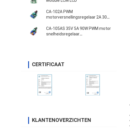
Module LCM LCD
CA-102A PWM
motorversnellingsregelaar 2A 30W
1.8V 3V 5V 6V 12V
CA-105AS 35V 5A 90W PWM motor
snelheidsregelaar
Aanpassingsbordschakelaar
CERTIFICAAT
KLANTENOVERZICHTEN