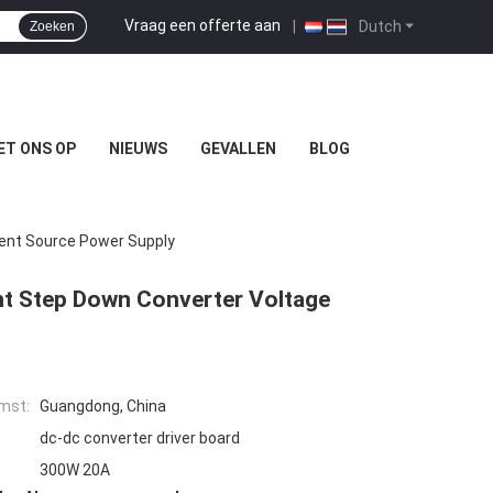
Vraag een offerte aan
|
Dutch
Zoeken
ET ONS OP
NIEUWS
GEVALLEN
BLOG
ent Source Power Supply
t Step Down Converter Voltage
mst:
Guangdong, China
dc-dc converter driver board
300W 20A