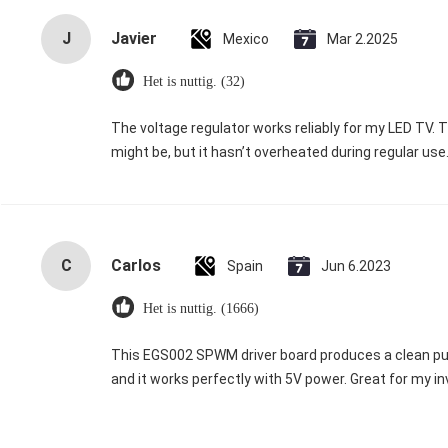
J
Javier
Mexico
Mar 2.2025
Het is nuttig. (32)
The voltage regulator works reliably for my LED TV. Th
might be, but it hasn’t overheated during regular use
C
Carlos
Spain
Jun 6.2023
Het is nuttig. (1666)
This EGS002 SPWM driver board produces a clean pure
and it works perfectly with 5V power. Great for my in