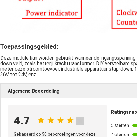
Toepassingsgebied:
Deze module kan worden gebruikt wanneer de ingangsspanning h
down veld, zoals batterij, krachttransformer, DIY verstelbare 
meter deze stroomtoevoer, industriële apparatuur stap-down, 12
36V tot 24V, enz.
Algemene Beoordeling
Ratingsna
4.7
5 sterren
Gebaseerd op 50 beoordelingen voor deze
4 sterren