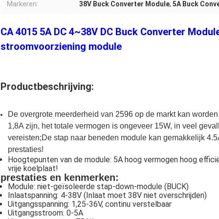
Markeren:
38V Buck Converter Module
,
5A Buck Conv
CA 4015 5A DC 4~38V DC Buck Converter Module
stroomvoorziening module
Productbeschrijving:
De overgrote meerderheid van 2596 op de markt kan worden g
1,8A zijn, het totale vermogen is ongeveer 15W, in veel geva
vereisten;De stap naar beneden module kan gemakkelijk 4.5
prestaties!
Hoogtepunten van de module: 5A hoog vermogen hoog efficiën
vrije koelplaat!
prestaties en kenmerken:
Module: niet-geïsoleerde stap-down-module (BUCK)
Inlaatspanning: 4-38V (Inlaat moet 38V niet overschrijden)
Uitgangsspanning: 1,25-36V, continu verstelbaar
Uitgangsstroom: 0-5A