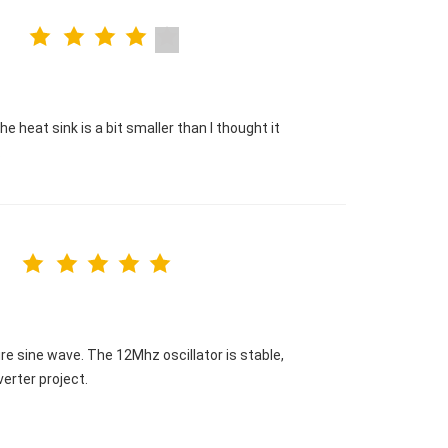
e heat sink is a bit smaller than I thought it
.
 sine wave. The 12Mhz oscillator is stable,
verter project.