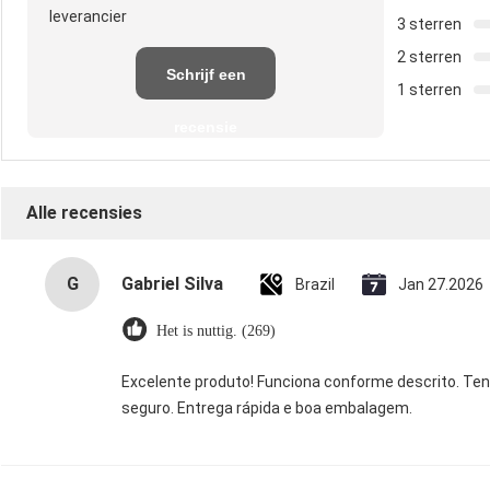
leverancier
3 sterren
2 sterren
Schrijf een
1 sterren
recensie
Alle recensies
G
Gabriel Silva
Brazil
Jan 27.2026
Het is nuttig. (269)
Excelente produto! Funciona conforme descrito. Tens
seguro. Entrega rápida e boa embalagem.