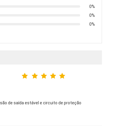
0%
0%
0%
ão de saída estável e circuito de proteção