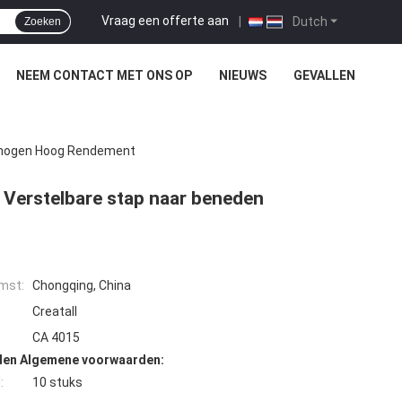
Vraag een offerte aan
|
Dutch
Zoeken
NEEM CONTACT MET ONS OP
NIEUWS
GEVALLEN
rmogen Hoog Rendement
Verstelbare stap naar beneden
mst:
Chongqing, China
Creatall
CA 4015
den Algemene voorwaarden:
:
10 stuks