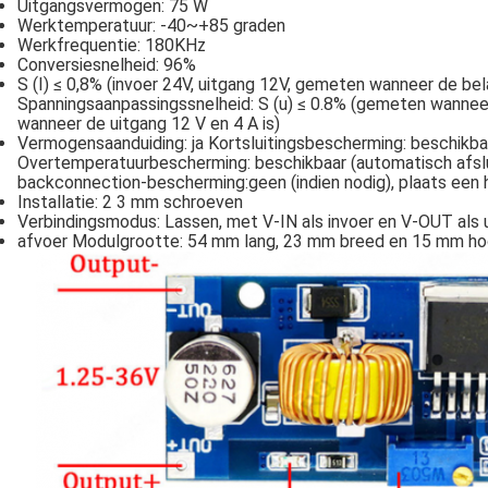
Uitgangsvermogen: 75 W
Werktemperatuur: -40~+85 graden
Werkfrequentie: 180KHz
Conversiesnelheid: 96%
S (I) ≤ 0,8% (invoer 24V, uitgang 12V, gemeten wanneer de bel
Spanningsaanpassingssnelheid: S (u) ≤ 0.8% (gemeten wanneer
wanneer de uitgang 12 V en 4 A is)
Vermogensaanduiding: ja Kortsluitingsbescherming: beschikb
Overtemperatuurbescherming: beschikbaar (automatisch afslu
backconnection-bescherming:geen (indien nodig), plaats een 
Installatie: 2 3 mm schroeven
Verbindingsmodus: Lassen, met V-IN als invoer en V-OUT als 
afvoer Modulgrootte: 54 mm lang, 23 mm breed en 15 mm h