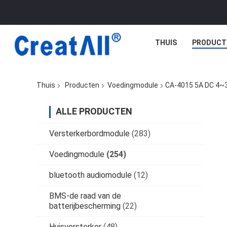
THUIS
PRODUCT
Thuis
Producten
Voedingmodule
CA-4015 5A DC 4~
ALLE PRODUCTEN
Versterkerbordmodule
(283)
Voedingmodule
(254)
bluetooth audiomodule
(12)
BMS-de raad van de
batterijbescherming
(22)
Huisversterker
(48)