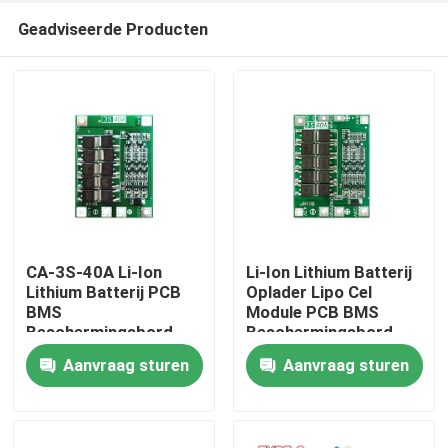
Geadviseerde Producten
CA-3S-40A Li-Ion
Li-Ion Lithium Batterij
Lithium Batterij PCB
Oplader Lipo Cel
BMS
Module PCB BMS
Thuis
Beschermingsbord
Beschermingsbord
Aanvraag sturen
Aanvraag sturen
Producten
Over Ons