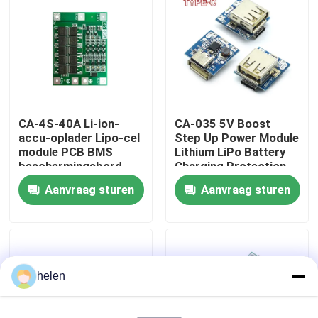
Fabriekstour
Kwaliteitscontrole
CA-4S-40A Li-ion-
CA-035 5V Boost
Neem contact met ons op
accu-oplader Lipo-cel
Step Up Power Module
module PCB BMS
Lithium LiPo Battery
beschermingsbord
Charging Protection
Nieuws
Board LED Display
Aanvraag sturen
Aanvraag sturen
USB voor zelfstandig
opladen
Gevallen
Blog
helen
Versterkerbordmodule