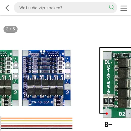
3
/
5