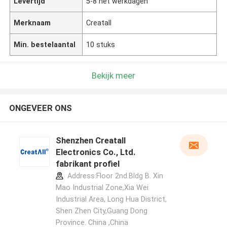
Levertijd
5-8 het werkdagen
Merknaam
Creatall
Min. bestelaantal
10 stuks
Bekijk meer
ONGEVEER ONS
Shenzhen Creatall
Electronics Co., Ltd.
fabrikant profiel
Address:Floor 2nd.Bldg B. Xin
Mao Industrial Zone,Xia Wei
Industrial Area, Long Hua District,
Shen Zhen City,Guang Dong
Province. China ,China