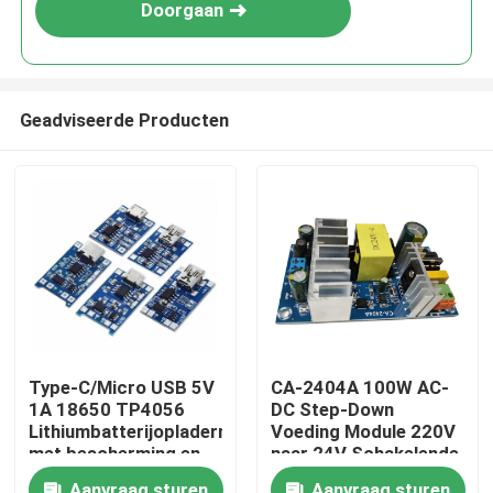
Doorgaan
Geadviseerde Producten
Thuis
Type-C/Micro USB 5V
CA-2404A 100W AC-
1A 18650 TP4056
DC Step-Down
Producten
Lithiumbatterijopladermodule
Voeding Module 220V
met bescherming en
naar 24V Schakelende
dubbele functies
Voeding
Over Ons
Aanvraag sturen
Aanvraag sturen