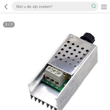
3
/
3