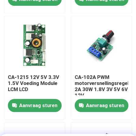
Fabriekstour
Kwaliteitscontrole
Neem contact met ons op
Nieuws
CA-1215 12V 5V 3.3V
CA-102A PWM
1.5V Voeding Module
motorversnellingsregelaa
LCM LCD
2A 30W 1.8V 3V 5V 6V
Gevallen
12V
Aanvraag sturen
Aanvraag sturen
Blog
Versterkerbordmodule