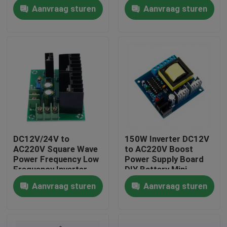
Input Dual Output 12V
Converter Module
Aanvraag sturen
Aanvraag sturen
0.5A + 5V Compact
Compact Power
Supply AC-DC
Fabriekstour
Kwaliteitscontrole
Neem contact met ons op
Nieuws
DC12V/24V to
150W Inverter DC12V
AC220V Square Wave
to AC220V Boost
Gevallen
Power Frequency Low
Power Supply Board
Frequency Inverter
DIY Battery Mini
Drive Board 300W
Inverter Module
Aanvraag sturen
Aanvraag sturen
Blog
Boost Module
Versterkerbordmodule