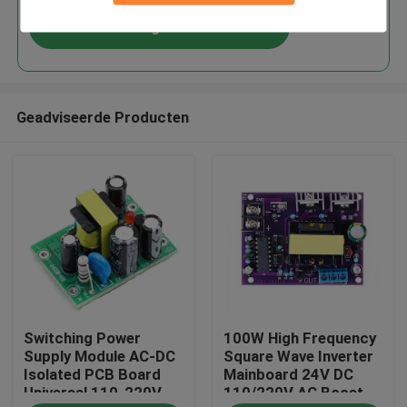
Doorgaan
Geadviseerde Producten
Thuis
Switching Power
100W High Frequency
Producten
Supply Module AC-DC
Square Wave Inverter
Isolated PCB Board
Mainboard 24V DC
Universal 110-220V
110/220V AC Boost
Over Ons