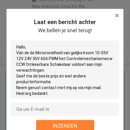
Mao Industrial Zone,Xia Wei
Industrial Area, Long Hua District,
Shen Zhen City,Guang Dong
Laat een bericht achter
Province. China ,China
We bellen je snel terug!
5.0
Geverifieerde Leverancier
Bekijk meer
Krijg de beste prijs voor
Van de de Motorsnelheid van
gelijkstroom 10-55V 12V 24V
36V 60A PWM het
Controlemechanismecw CCW
Omkeerbare Schakelaar
INZENDEN