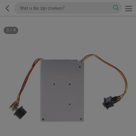
3
/
4