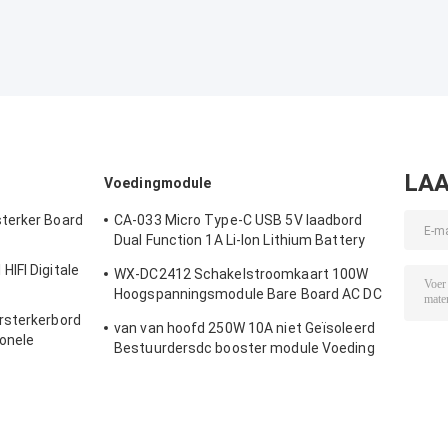
LAA
Voedingmodule
terker Board
CA-033 Micro Type-C USB 5V laadbord
Dual Function 1A Li-Ion Lithium Battery
Charger Module 18650 TP4056 IC's
IFI Digitale
WX-DC2412 Schakelstroomkaart 100W
Product
Hoogspanningsmodule Bare Board AC DC
24V4A
rsterkerbord
van van hoofd 250W 10A niet Geïsoleerd
onele
Bestuurdersdc booster module Voeding