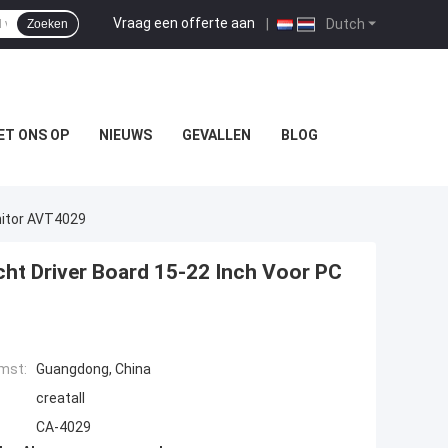
Vraag een offerte aan
|
Dutch
Zoeken
ET ONS OP
NIEUWS
GEVALLEN
BLOG
nitor AVT4029
cht Driver Board 15-22 Inch Voor PC
mst:
Guangdong, China
creatall
CA-4029