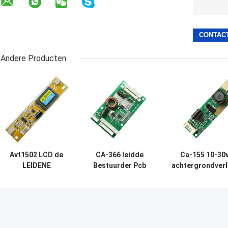
Andere Producten
Avt1502 LCD de
CA-366 leidde
Ca-155 10-30
LEIDENE
Bestuurder Pcb
achtergrondverl
Bestuurder Board
Board 26“ - 55“
Driver Board 
2 Lamp CCFL van
met 19V-voeding
omvormer v
Backlight voor
lichtregeli
Monitors