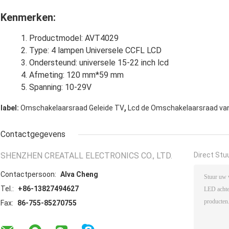
Kenmerken:
Productmodel: AVT4029
Type: 4 lampen Universele CCFL LCD
Ondersteund: universele 15-22 inch lcd
Afmeting: 120 mm*59 mm
Spanning: 10-29V
,
label:
Omschakelaarsraad Geleide TV
Lcd de Omschakelaarsraad va
Contactgegevens
SHENZHEN CREATALL ELECTRONICS CO., LTD.
Direct Stu
Contactpersoon:
Alva Cheng
Tel.:
+86-13827494627
Fax:
86-755-85270755