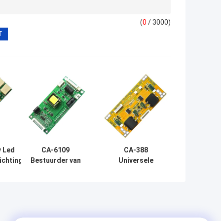
(
0
/ 3000)
v Led
CA-6109
CA-388
ichting
Bestuurder van
Universele
Led-
de de Duim de
Geleide
oor
Volledige Brug
Bestuurder 22“ -“
ng
van Constant
van TV Backlight
Current Board 10-
Hoge Macht 65
65