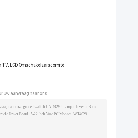
,
n TV
LCD Omschakelaarscomité
ur uw aanvraag naar ons