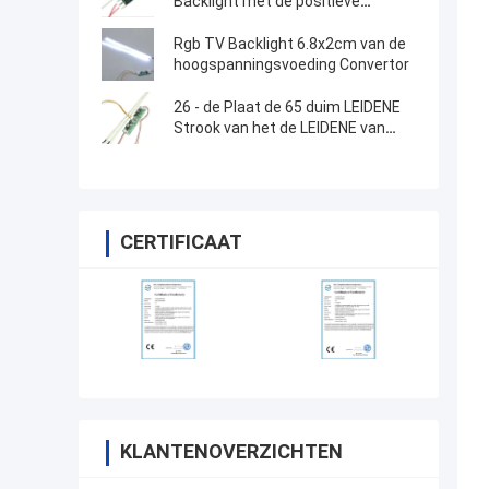
Backlight met de positieve
elektrode van 12v
Rgb TV Backlight 6.8x2cm van de
hoogspanningsvoeding Convertor
26 - de Plaat de 65 duim LEIDENE
Strook van het de LEIDENE van
Backlight Strookaluminium van TV
CERTIFICAAT
KLANTENOVERZICHTEN