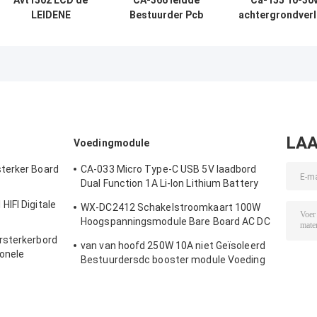
Avt1502 LCD de
CA-366 leidde
Ca-155 10-30
LEIDENE
Bestuurder Pcb
achtergrondverl
Bestuurder Board
Board 26“ - 55“
Driver Board 
2 Lamp CCFL van
met 19V-voeding
omvormer v
Backlight voor
lichtregeli
Monitors
LAA
Voedingmodule
terker Board
CA-033 Micro Type-C USB 5V laadbord
Dual Function 1A Li-Ion Lithium Battery
Charger Module 18650 TP4056 IC's
IFI Digitale
WX-DC2412 Schakelstroomkaart 100W
Product
Hoogspanningsmodule Bare Board AC DC
24V4A
rsterkerbord
van van hoofd 250W 10A niet Geïsoleerd
onele
Bestuurdersdc booster module Voeding