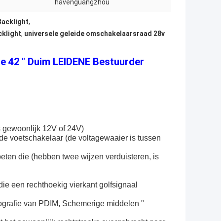
havenguangzhou
Backlight
,
klight
,
universele geleide omschakelaarsraad 28v
de 42 " Duim LEIDENE Bestuurder
s gewoonlijk 12V of 24V)
e voetschakelaar (de voltagewaaier is tussen
ten die (hebben twee wijzen verduisteren, is
e een rechthoekig vierkant golfsignaal
ografie van PDIM, Schemerige middelen "