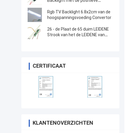
Backlight met de positieve
elektrode van 12v
Rgb TV Backlight 6.8x2cm van de
hoogspanningsvoeding Convertor
26 - de Plaat de 65 duim LEIDENE
Strook van het de LEIDENE van
Backlight Strookaluminium van TV
CERTIFICAAT
KLANTENOVERZICHTEN