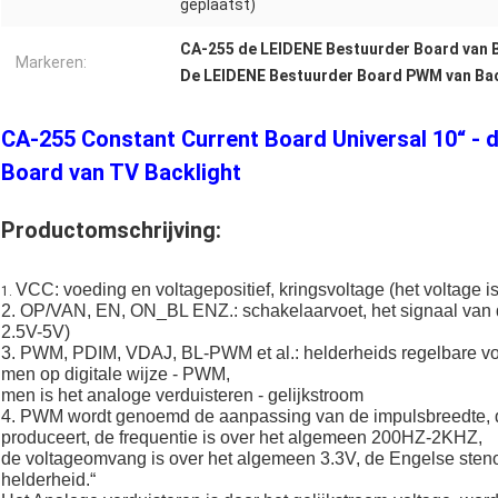
geplaatst)
CA-255 de LEIDENE Bestuurder Board van 
Markeren:
De LEIDENE Bestuurder Board PWM van Bac
CA-255 Constant Current Board Universal 10“ - 
Board van TV Backlight
Productomschrijving:
VCC: voeding en voltagepositief, kringsvoltage (het voltage i
1.
2. OP/VAN, EN, ON_BL ENZ.: schakelaarvoet, het signaal van d
2.5V-5V)
3. PWM, PDIM, VDAJ, BL-PWM et al.: helderheids regelbare voe
men op digitale wijze - PWM,
men is het analoge verduisteren - gelijkstroom
4. PWM wordt genoemd de aanpassing van de impulsbreedte, di
produceert, de frequentie is over het algemeen 200HZ-2KHZ,
de voltageomvang is over het algemeen 3.3V, de Engelse sten
helderheid.“