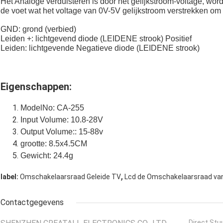
Het Analoge verduisteren is door het gelijkstroom-voltage, wor
de voet wat het voltage van 0V-5V gelijkstroom verstrekken om 
GND: grond (verbied)
Leiden +: lichtgevend diode (LEIDENE strook) Positief
Leiden: lichtgevende Negatieve diode (LEIDENE strook)
Eigenschappen:
ModelNo: CA-255
Input Volume: 10.8-28V
Output Volume:: 15-88v
grootte: 8.5x4.5CM
Gewicht: 24.4g
,
label:
Omschakelaarsraad Geleide TV
Lcd de Omschakelaarsraad va
Contactgegevens
Direct Stu