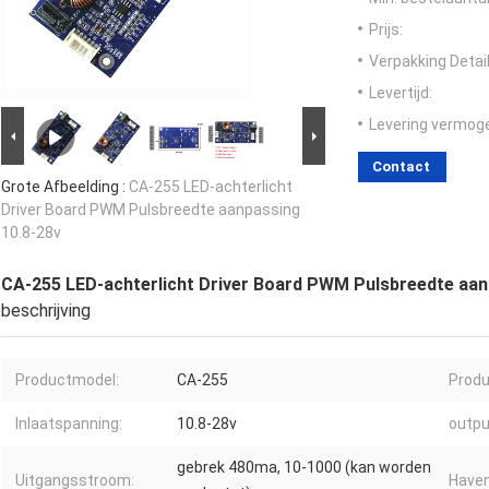
Prijs:
Verpakking Detail
Levertijd:
Levering vermog
Contact
Grote Afbeelding :
CA-255 LED-achterlicht
Driver Board PWM Pulsbreedte aanpassing
10.8-28v
CA-255 LED-achterlicht Driver Board PWM Pulsbreedte aan
beschrijving
Productmodel:
CA-255
Produ
Inlaatspanning:
10.8-28v
outpu
gebrek 480ma, 10-1000 (kan worden
Uitgangsstroom:
Haven