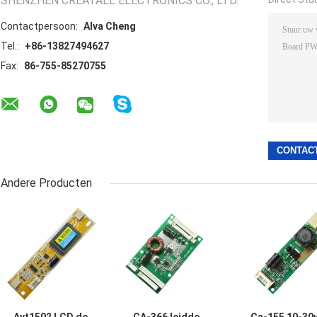
SHENZHEN CREATALL ELECTRONICS CO., LTD.
Contactpersoon:
Alva Cheng
Tel.:
+86-13827494627
Fax:
86-755-85270755
Andere Producten