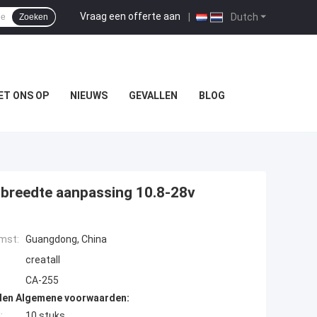
Vraag een offerte aan
|
Dutch
Zoeken
ET ONS OP
NIEUWS
GEVALLEN
BLOG
sbreedte aanpassing 10.8-28v
mst:
Guangdong, China
creatall
CA-255
den Algemene voorwaarden:
:
10 stuks