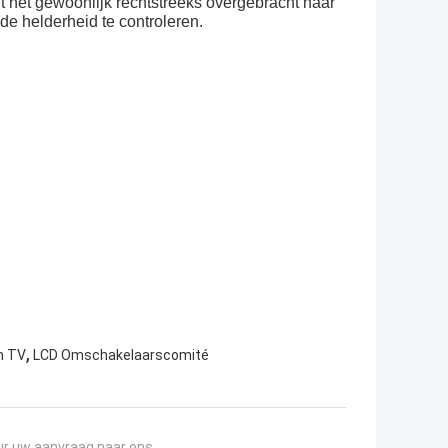
dt het gewoonlijk rechtstreeks overgebracht naar
de helderheid te controleren.
,
n TV
LCD Omschakelaarscomité
ur uw aanvraag naar ons