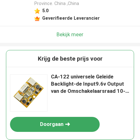
Province. China ,China
Laat een bericht achter
5.0
Geverifieerde Leverancier
We bellen je snel terug!
Bekijk meer
Krijg de beste prijs voor
CA-122 universele Geleide
Backlight-de Input9.6v Output
van de Omschakelaarsraad 10-
24v
INZENDEN
Doorgaan