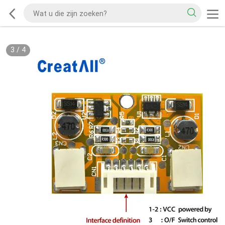
3
/
4