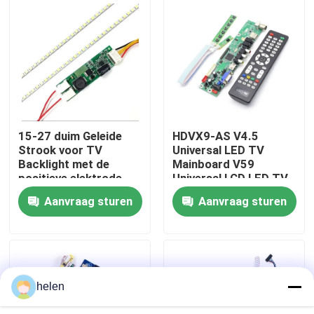
Fabriekstour
Kwaliteitscontrole
Neem contact met ons op
15-27 duim Geleide
HDVX9-AS V4.5
Strook voor TV
Universal LED TV
Backlight met de
Mainboard V59
Nieuws
positieve elektrode
Universal LCD LED TV
van 12v
Controller Board
Aanvraag sturen
Aanvraag sturen
Gevallen
Blog
helen
Versterkerbordmodule