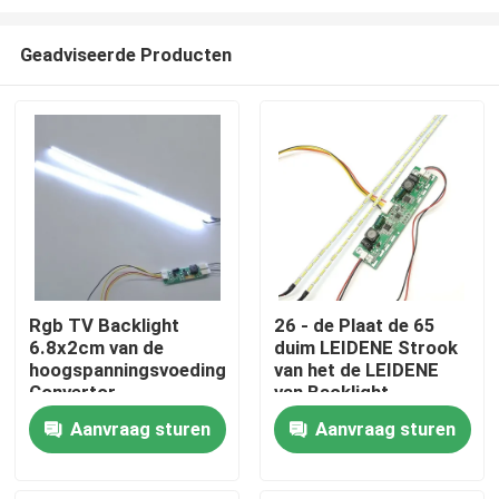
Geadviseerde Producten
Rgb TV Backlight
26 - de Plaat de 65
6.8x2cm van de
duim LEIDENE Strook
Thuis
hoogspanningsvoeding
van het de LEIDENE
Convertor
van Backlight
Strookaluminium van
Producten
Aanvraag sturen
Aanvraag sturen
TV
Over Ons