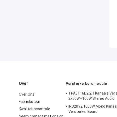
Over
Versterkerbordmodule
TPA3116D2 2.1 Kanaals Vers
Over Ons
2x50W+100W Stereo Audio
Fabriekstour
IRS2092 1000W Mono Kanaal H
Kwaliteitscontrole
Versterker Board
Neem contact met ons op