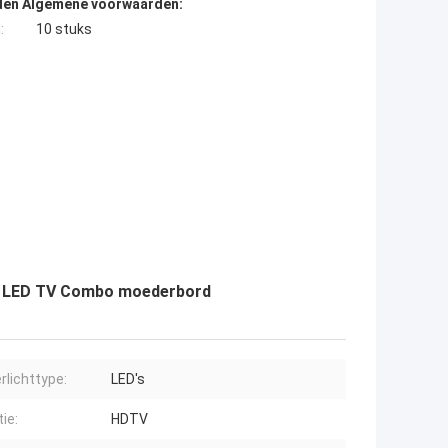
den Algemene voorwaarden:
:
10 stuks
nch LED TV Combo moederbord
rlichttype:
LED's
tie:
HDTV