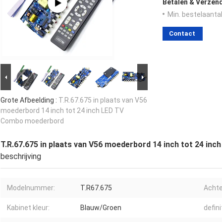
Betalen & Verzen
Min. bestelaantal
Contact
Grote Afbeelding :
T.R.67.675 in plaats van V56
moederbord 14 inch tot 24 inch LED TV
Combo moederbord
T.R.67.675 in plaats van V56 moederbord 14 inch tot 24 i
beschrijving
Modelnummer:
T.R67.675
Achte
Kabinet kleur:
Blauw/Groen
defini