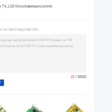
,
n TV
LCD Omschakelaarscomité
ur uw aanvraag naar ons
(
0
/ 3000)