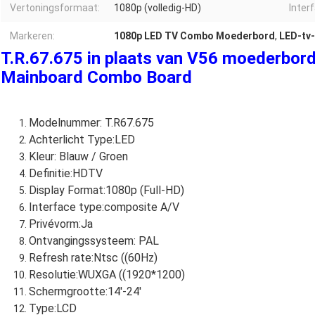
Vertoningsformaat:
1080p (volledig-HD)
Inter
Markeren:
1080p LED TV Combo Moederbord
,
LED-tv
T.R.67.675 in plaats van V56 moederbord
Mainboard Combo Board
Modelnummer: T.R67.675
Achterlicht Type:LED
Kleur: Blauw / Groen
Definitie:HDTV
Display Format:1080p (Full-HD)
Interface type:composite A/V
Privévorm:Ja
Ontvangingssysteem: PAL
Refresh rate:Ntsc ((60Hz)
Resolutie:WUXGA ((1920*1200)
Schermgrootte:14'-24'
Type:LCD