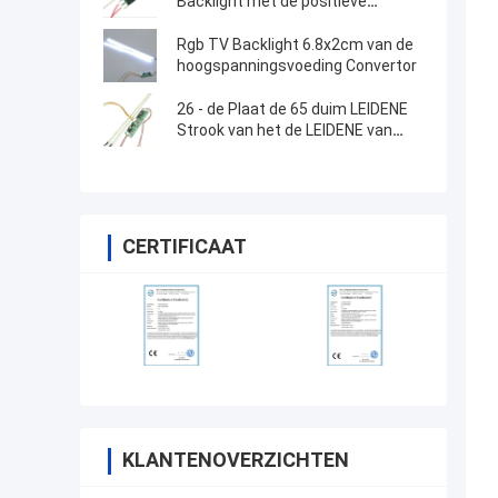
Backlight met de positieve
elektrode van 12v
Rgb TV Backlight 6.8x2cm van de
hoogspanningsvoeding Convertor
26 - de Plaat de 65 duim LEIDENE
Strook van het de LEIDENE van
Backlight Strookaluminium van TV
CERTIFICAAT
KLANTENOVERZICHTEN