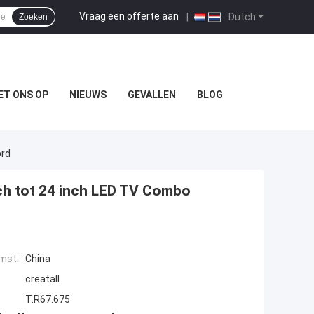
Vraag een offerte aan
|
Dutch
Zoeken
ET ONS OP
NIEUWS
GEVALLEN
BLOG
ord
nch tot 24 inch LED TV Combo
mst:
China
creatall
T.R67.675