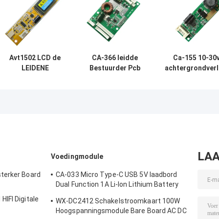
Avt1502 LCD de
CA-366 leidde
Ca-155 10-30
LEIDENE
Bestuurder Pcb
achtergrondverl
Bestuurder Board
Board 26“ - 55“
Driver Board 
2 Lamp CCFL van
met 19V-voeding
omvormer v
Backlight voor
lichtregeli
Monitors
LAA
Voedingmodule
terker Board
CA-033 Micro Type-C USB 5V laadbord
Dual Function 1A Li-Ion Lithium Battery
Charger Module 18650 TP4056 IC's
IFI Digitale
WX-DC2412 Schakelstroomkaart 100W
Product
Hoogspanningsmodule Bare Board AC DC