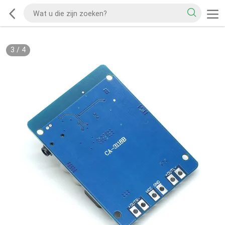
3
/
4