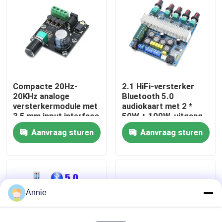
Fabriekstour
Kwaliteitscontrole
Compacte 20Hz-
2.1 HiFi-versterker
Neem contact met ons op
20KHz analoge
Bluetooth 5.0
versterkermodule met
audiokaart met 2 *
3,5 mm input interface
50W + 100W-uitgang
Nieuws
en zilveren afwerking
en DC12 ~ 24V-
Aanvraag sturen
Aanvraag sturen
voeding
Gevallen
Blog
Annie
Versterkerbordmodule