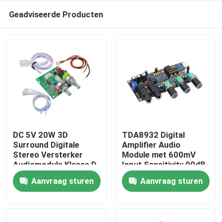
Geadviseerde Producten
DC 5V 20W 3D
TDA8932 Digital
Surround Digitale
Amplifier Audio
Stereo Versterker
Module met 600mV
Thuis
Audiomodule Klasse D
Input Sensitivity 90dB
Versterker Board
SNR en 3W Output
Aanvraag sturen
Aanvraag sturen
Power
Producten
Over Ons