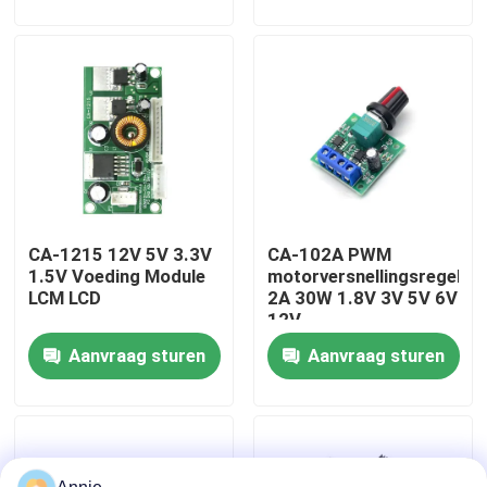
Fabriekstour
Kwaliteitscontrole
Neem contact met ons op
CA-1215 12V 5V 3.3V
CA-102A PWM
Nieuws
1.5V Voeding Module
motorversnellingsregelaa
LCM LCD
2A 30W 1.8V 3V 5V 6V
12V
Gevallen
Aanvraag sturen
Aanvraag sturen
Blog
Versterkerbordmodule