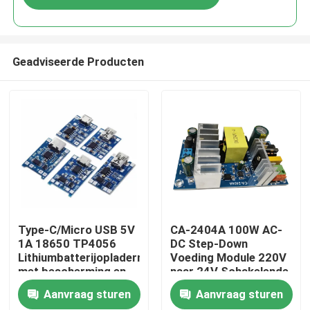
Geadviseerde Producten
Thuis
Type-C/Micro USB 5V
CA-2404A 100W AC-
1A 18650 TP4056
DC Step-Down
Lithiumbatterijopladermodule
Voeding Module 220V
Producten
met bescherming en
naar 24V Schakelende
dubbele functies
Voeding
Aanvraag sturen
Aanvraag sturen
Over Ons