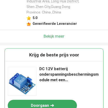
Industrial Area, Long Hua District,
Shen Zhen City,Guang Dong
Province. China ,China
5.0
Geverifieerde Leverancier
Bekijk meer
Krijg de beste prijs voor
DC 12V batterij
onderspanningsbeschermingsm
odule met een
minimumvermogen van 2*15W
30W 4-8ohm
Doorgaan