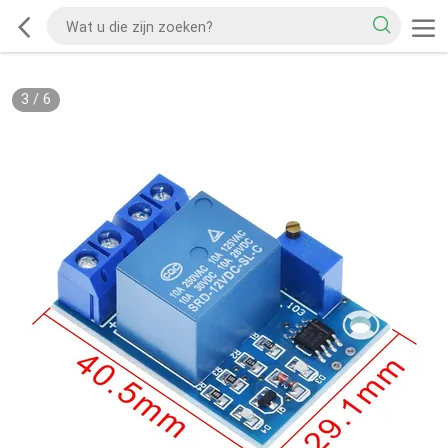
3
/
6