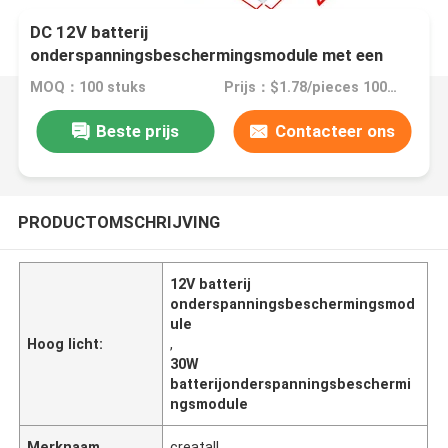
DC 12V batterij
onderspanningsbeschermingsmodule met een
minimumvermogen van 2*15W 30W 4-8ohm
MOQ：100 stuks
Prijs：$1.78/pieces 100-499 pieces
Beste prijs
Contacteer ons
PRODUCTOMSCHRIJVING
12V batterij
onderspanningsbeschermingsmod
ule
Hoog licht:
,
30W
batterijonderspanningsbeschermi
ngsmodule
Merknaam
creatall