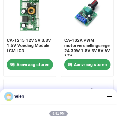
Fabriekstour
Kwaliteitscontrole
CA-1215 12V 5V 3.3V
CA-102A PWM
1.5V Voeding Module
motorversnellingsregelaa
Neem contact met ons op
LCM LCD
2A 30W 1.8V 3V 5V 6V
12V
Aanvraag sturen
Aanvraag sturen
Nieuws
Gevallen
helen
Blog
Versterkerbordmodule
9:51 PM