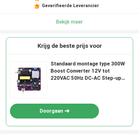
Laat een bericht achter
Geverifieerde Leverancier
We bellen je snel terug!
Bekijk meer
Krijg de beste prijs voor
Standaard montage type 300W
Boost Converter 12V tot
220VAC 50Hz DC-AC Step-up
Inverter
Doorgaan
INZENDEN