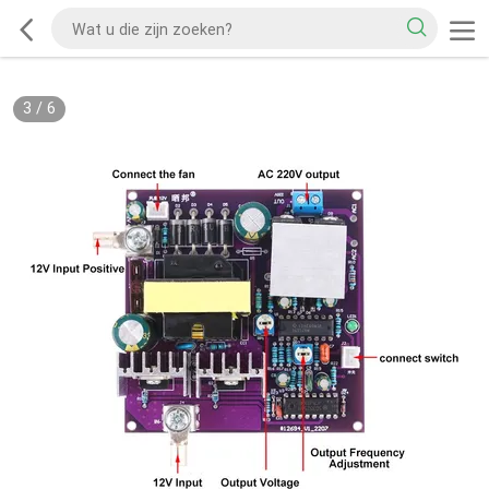
3
/
6