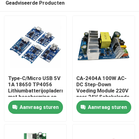
Geadviseerde Producten
Type-C/Micro USB 5V
CA-2404A 100W AC-
1A 18650 TP4056
DC Step-Down
Lithiumbatterijopladermodule
Voeding Module 220V
met bescherming en
naar 24V Schakelende
Thuis
dubbele functies
Voeding
Aanvraag sturen
Aanvraag sturen
Producten
Over Ons