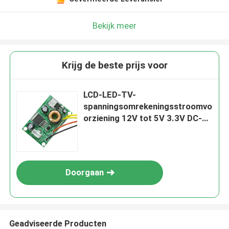
Laat een bericht achter
We bellen je snel terug!
Bekijk meer
Krijg de beste prijs voor
LCD-LED-TV-
spanningsomrekeningsstroomvo
orziening 12V tot 5V 3.3V DC-
DC step-down power board
Doorgaan
INZENDEN
Geadviseerde Producten