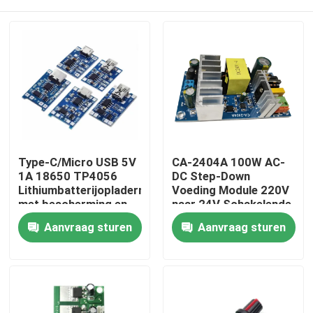
Type-C/Micro USB 5V
CA-2404A 100W AC-
1A 18650 TP4056
DC Step-Down
Lithiumbatterijopladermodule
Voeding Module 220V
met bescherming en
naar 24V Schakelende
dubbele functies
Voeding
Thuis
Aanvraag sturen
Aanvraag sturen
Producten
Over Ons