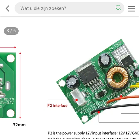
3
/
6