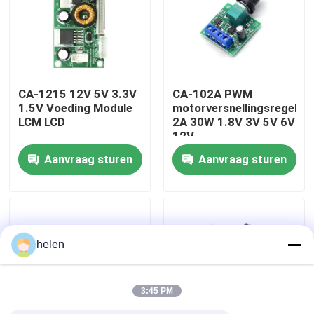
Fabriekstour
Kwaliteitscontrole
CA-1215 12V 5V 3.3V
CA-102A PWM
1.5V Voeding Module
motorversnellingsregelaa
LCM LCD
2A 30W 1.8V 3V 5V 6V
Neem contact met ons op
12V
Aanvraag sturen
Aanvraag sturen
Nieuws
Gevallen
helen
Blog
3:45 PM
Versterkerbordmodule