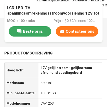
LCD-LED-TV-
spanningsomrekeningsstroomvoorziening 12V tot
5V 3.3V DC-DC step-down power board
MOQ：100 stuks
Prijs：$0.60/pieces 100-999 pieces
Beste prijs
Contacteer ons
PRODUCTOMSCHRIJVING
12V gelijkstroom- gelijkstroom
Hoog licht:
afnemend voedingsbord
Merknaam
creatall
Min. bestelaantal
100 stuks
Modelnummer
CA-1253