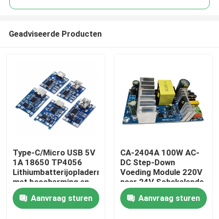
Geadviseerde Producten
Type-C/Micro USB 5V
CA-2404A 100W AC-
Thuis
1A 18650 TP4056
DC Step-Down
Lithiumbatterijopladermodule
Voeding Module 220V
met bescherming en
naar 24V Schakelende
Producten
dubbele functies
Voeding
Aanvraag sturen
Aanvraag sturen
Over Ons