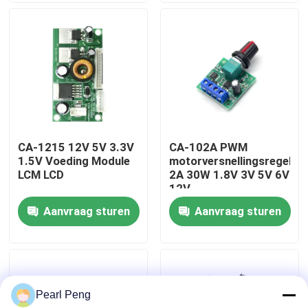
Fabriekstour
Kwaliteitscontrole
Neem contact met ons op
CA-1215 12V 5V 3.3V
CA-102A PWM
1.5V Voeding Module
motorversnellingsregelaa
Nieuws
LCM LCD
2A 30W 1.8V 3V 5V 6V
12V
Aanvraag sturen
Aanvraag sturen
Gevallen
Blog
Pearl Peng
Versterkerbordmodule