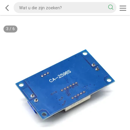
3
/
6