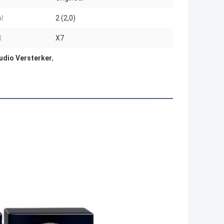
l:
2 (2,0)
:
X7
Audio Versterker
,