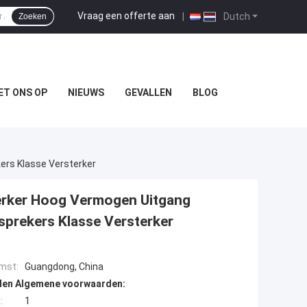
Vraag een offerte aan
|
Dutch
Zoeken
ET ONS OP
NIEUWS
GEVALLEN
BLOG
ers Klasse Versterker
erker Hoog Vermogen Uitgang
prekers Klasse Versterker
mst:
Guangdong, China
den Algemene voorwaarden:
:
1