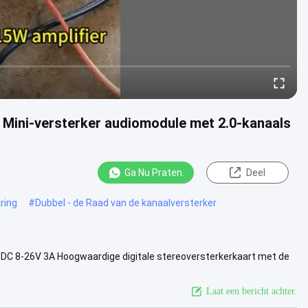
 Mini-versterker audiomodule met 2.0-kanaals
Ga Nu Praten.
Deel
ring
#
Dubbel - de Raad van de kanaalversterker
DC 8-26V 3A Hoogwaardige digitale stereoversterkerkaart met de
en robuust ...
Bekijk meer
Laat een bericht achter.