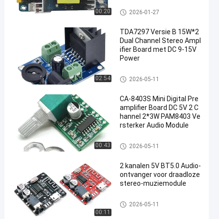
Versterkerbordmodule
00:20
2026-01-27
TDA7297 Versie B 15W*2
Dual Channel Stereo Ampl
ifier Board met DC 9-15V
Power
Versterkerbordmodule
02:54
2026-05-11
CA-8403S Mini Digital Pre
amplifier Board DC 5V 2 C
hannel 2*3W PAM8403 Ve
rsterker Audio Module
Versterkerbordmodule
00:43
2026-05-11
2 kanalen 5V BT5.0 Audio-
ontvanger voor draadloze
stereo-muziemodule
Versterkerbordmodule
2026-05-11
00:11