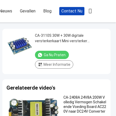

Nieuws
Gevallen
Blog
Contact Nu
CA-3110S 30W + 30W digitale
versterkerkaart Mini-versterker
audiomodule met 2.0-kanaals en DC 8-26V-
vermogen
Ga Nu Praten.
Meer Informatie
Gerelateerde video's
CA-2408A 24V8A 200W V
olledig Vermogen Schakel
ende Voeding Board AC22
0V naar DC24V Converter