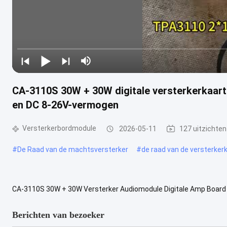
CA-3110S 30W + 30W digitale versterkerkaart
en DC 8-26V-vermogen
Versterkerbordmodule
2026-05-11
127 uitzichten
#
De Raad van de machtsversterker
#
de raad van de versterkerk
CA-3110S 30W + 30W Versterker Audiomodule Digitale Amp Board 
CA-3110S-chip, ontworpen voor computeraudiotoepassingen met e
Berichten van bezoeker