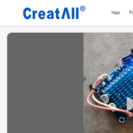
Huis
P