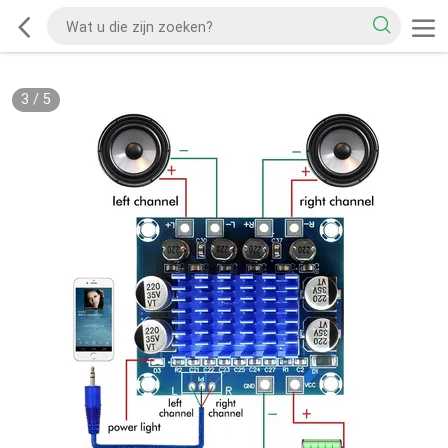
3
/
5