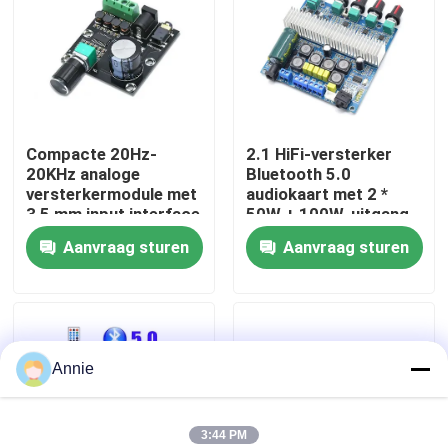
Fabriekstour
Kwaliteitscontrole
Compacte 20Hz-
2.1 HiFi-versterker
20KHz analoge
Bluetooth 5.0
Neem contact met ons op
versterkermodule met
audiokaart met 2 *
3,5 mm input interface
50W + 100W-uitgang
en zilveren afwerking
en DC12 ~ 24V-
Aanvraag sturen
Aanvraag sturen
Nieuws
voeding
Gevallen
Annie
Blog
Versterkerbordmodule
3:44 PM