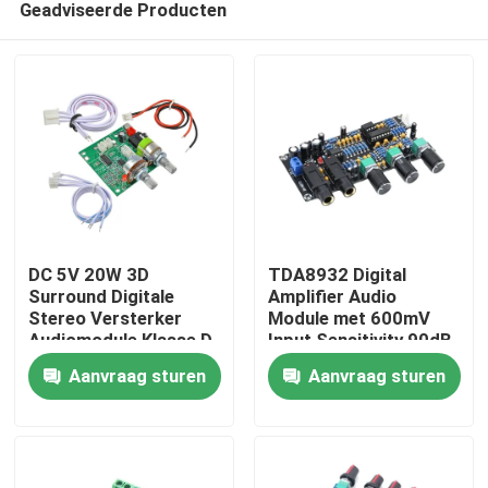
Geadviseerde Producten
DC 5V 20W 3D
TDA8932 Digital
Surround Digitale
Amplifier Audio
Stereo Versterker
Module met 600mV
Audiomodule Klasse D
Input Sensitivity 90dB
Thuis
Versterker Board
SNR en 3W Output
Aanvraag sturen
Aanvraag sturen
Power
Producten
Over Ons