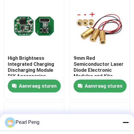
Fabriekstour
Kwaliteitscontrole
Neem contact met ons op
High Brightness
9mm Red
Integrated Charging
Semiconductor Laser
Discharging Module
Diode Electronic
Nieuws
DIY Accessories
Modules and Kits
Circuit Board Type-C
Straight/Cross/Dot
Aanvraag sturen
Aanvraag sturen
Charging Port
for Dot Laser Diode
Gevallen
Flashlight Driver ICs
Electronic Modules
Kits
Blog
Pearl Peng
Versterkerbordmodule