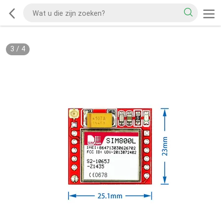
3
/
4