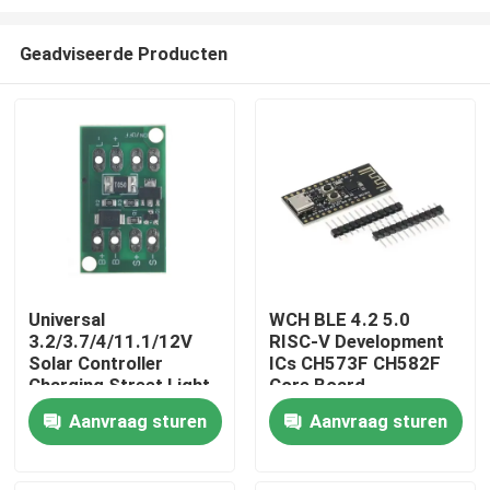
Geadviseerde Producten
Universal
WCH BLE 4.2 5.0
3.2/3.7/4/11.1/12V
RISC-V Development
Thuis
Solar Controller
ICs CH573F CH582F
Charging Street Light
Core Board
Switch Module
Producten
Aanvraag sturen
Aanvraag sturen
Product Category ICs
Over Ons