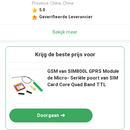
Province. China ,China
Laat een bericht achter
5.0
Geverifieerde Leverancier
We bellen je snel terug!
Bekijk meer
Krijg de beste prijs voor
GSM van SIM800L GPRS Module
de Micro- Seriële poort van SIM
Card Core Quad Band TTL
INZENDEN
Doorgaan