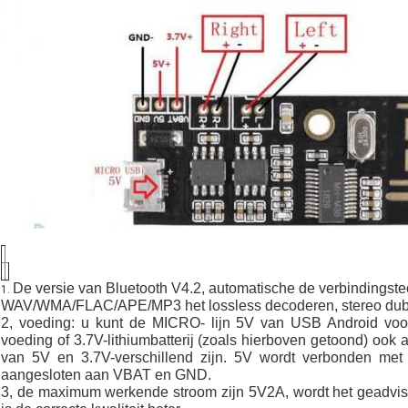
De versie van Bluetooth V4.2, automatische de verbindingste
1.
WAV/WMA/FLAC/APE/MP3 het lossless decoderen, stereo dubbe
2, voeding: u kunt de MICRO- lijn 5V van USB Android voor 
voeding of 3.7V-lithiumbatterij (zoals hierboven getoond) ook 
van 5V en 3.7V-verschillend zijn. 5V wordt verbonden met 
aangesloten aan VBAT en GND.
3, de maximum werkende stroom zijn 5V2A, wordt het geadvis