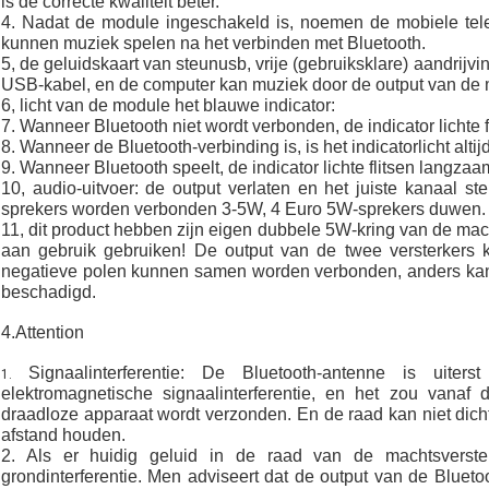
is de correcte kwaliteit beter.
4. Nadat de module ingeschakeld is, noemen de mobiele te
kunnen muziek spelen na het verbinden met Bluetooth.
5, de geluidskaart van steunusb, vrije (gebruiksklare) aandrij
USB-kabel, en de computer kan muziek door de output van de 
6, licht van de module het blauwe indicator:
7. Wanneer Bluetooth niet wordt verbonden, de indicator lichte f
8. Wanneer de Bluetooth-verbinding is, is het indicatorlicht altijd
9. Wanneer Bluetooth speelt, de indicator lichte flitsen langzaa
10, audio-uitvoer: de output verlaten en het juiste kanaal s
sprekers worden verbonden 3-5W, 4 Euro 5W-sprekers duwen.
11, dit product hebben zijn eigen dubbele 5W-kring van de mach
aan gebruik gebruiken! De output van de twee versterkers k
negatieve polen kunnen samen worden verbonden, anders kan
beschadigd.
4.Attention
Signaalinterferentie: De Bluetooth-antenne is uiter
1.
elektromagnetische signaalinterferentie, en het zou vanaf
draadloze apparaat wordt verzonden. En de raad kan niet dic
afstand houden.
2. Als er huidig geluid in de raad van de machtsverste
grondinterferentie. Men adviseert dat de output van de Bluet