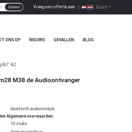
Vraag een offerte aan
|
Dutch
Zoeken
ET ONS OP
NIEUWS
GEVALLEN
BLOG
 BLT 4,2
8m28 M38 de Audioontvanger
bluetooth audiomodule
den Algemene voorwaarden:
:
10 stuks