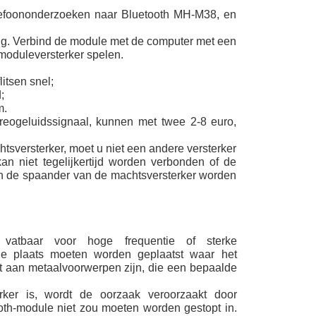
lefoononderzoeken naar Bluetooth MH-M38, en
ving. Verbind de module met de computer met een
moduleversterker spelen.
litsen snel;
;
m.
tereogeluidssignaal, kunnen met twee 2-8 euro,
tsversterker, moet u niet een andere versterker
an niet tegelijkertijd worden verbonden of de
 de spaander van de machtsversterker worden
st vatbaar voor hoge frequentie of sterke
 de plaats moeten worden geplaatst waar het
ht aan metaalvoorwerpen zijn, die een bepaalde
rker is, wordt de oorzaak veroorzaakt door
ooth-module niet zou moeten worden gestopt in.