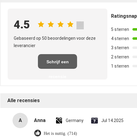
Ratingsna
4.5
5 sterren
Gebaseerd op 50 beoordelingen voor deze
4 sterren
leverancier
3 sterren
2 sterren
Schrijf een
1 sterren
recensie
Alle recensies
A
Anna
Germany
Jul 14.2025
Het is nuttig. (714)