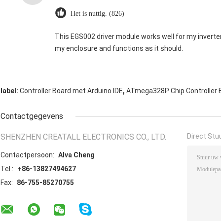
Het is nuttig. (826)
This EGS002 driver module works well for my inverter. It’
my enclosure and functions as it should.
,
label:
Controller Board met Arduino IDE
ATmega328P Chip Controller 
Contactgegevens
SHENZHEN CREATALL ELECTRONICS CO., LTD.
Direct Stu
Contactpersoon:
Alva Cheng
Tel.:
+86-13827494627
Fax:
86-755-85270755