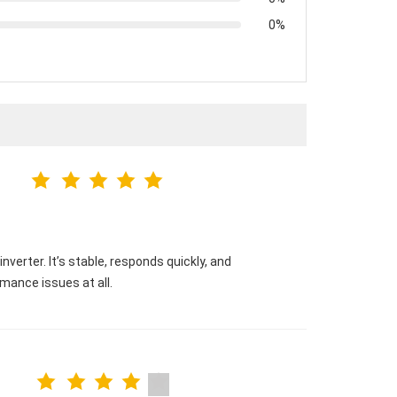
0%
verter. It’s stable, responds quickly, and
mance issues at all.