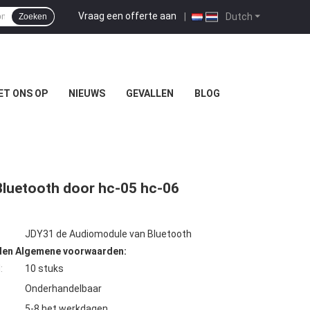
Vraag een offerte aan
|
Dutch
Zoeken
ET ONS OP
NIEUWS
GEVALLEN
BLOG
Bluetooth door hc-05 hc-06
JDY31 de Audiomodule van Bluetooth
den Algemene voorwaarden:
:
10 stuks
Onderhandelbaar
5-8 het werkdagen