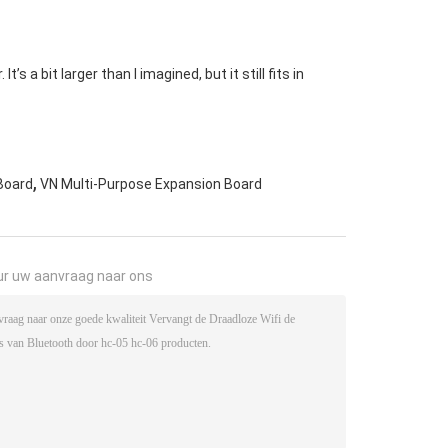
s a bit larger than I imagined, but it still fits in
,
Board
VN Multi-Purpose Expansion Board
ur uw aanvraag naar ons