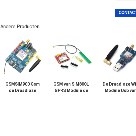
Andere Producten
GSMSIM900 Gsm
GSM van SIM800L
De Draadloze Wi
de Draadloze
GPRS Module de
Module Usb va
Gegevens Super
Micro- Seriële
SIM800 SIM800
TC35I van de
poort van SIM
aan Gsm de
Ontwikkelingsraad
Card Core Quad
Bandgsm GPR
GPRS SMS
Band TTL
van de
Modulevierling