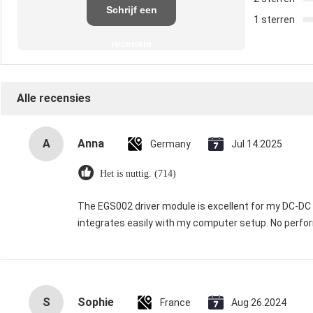
Schrijf een
1 sterren
recensie
Alle recensies
A
Anna
Germany
Jul 14.2025
Het is nuttig. (714)
The EGS002 driver module is excellent for my DC-DC in
integrates easily with my computer setup. No perfor
S
Sophie
France
Aug 26.2024