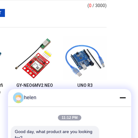
(
0
/ 3000)
fi
GY-NEO6MV2 NEO
UNO R3
n
6M GPS Module
Draadloze Wifi
helen
C
voor de Raad van
Module
Arduino 3V-5V
ATmega328P
S
RS232 TTL
CH340 CH340G
met Recht Pin
11:12 PM
Header
Good day, what product are you looking 
for?