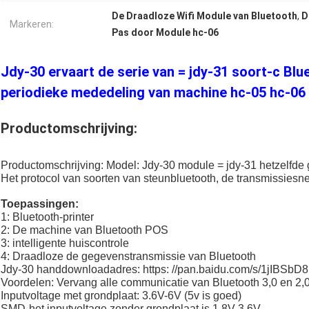
De Draadloze Wifi Module van Bluetooth
,
D
Markeren:
Pas door Module hc-06
Jdy-30 ervaart de serie van = jdy-31 soort-c Bl
periodieke mededeling van machine hc-05 hc-06
Productomschrijving:
Productomschrijving: Model: Jdy-30 module = jdy-31 hetzelfde 
Het protocol van soorten van steunbluetooth, de transmissiesn
Toepassingen:
1: Bluetooth-printer
2: De machine van Bluetooth POS
3: intelligente huiscontrole
4: Draadloze de gegevenstransmissie van Bluetooth
Jdy-30 handdownloadadres: https: //pan.baidu.com/s/1jIBSbD8
Voordelen: Vervang alle communicatie van Bluetooth 3,0 en 2,
Inputvoltage met grondplaat: 3.6V-6V (5v is goed)
SMD-het inputvoltage zonder grondplaat is 1.8V-3.6V