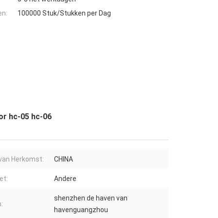
en:
100000 Stuk/Stukken per Dag
or hc-05 hc-06
van Herkomst:
CHINA
et:
Andere
shenzhen de haven van
:
havenguangzhou