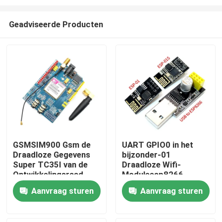
Geadviseerde Producten
GSMSIM900 Gsm de
UART GPIO0 in het
Draadloze Gegevens
bijzonder-01
Thuis
Super TC35I van de
Draadloze Wifi-
Ontwikkelingsraad
Moduleesp8266
GPRS SMS
CH340G Esp01
Producten
Aanvraag sturen
Aanvraag sturen
Programmeur Adapter
Over Ons