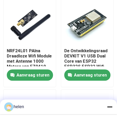
Fabriekstour
Kwaliteitscontrole
Neem contact met ons op
NRF24L01 PAlna
De Ontwikkelingsraad
Draadloze Wifi Module
DEVKIT V1 USB Dual
met Antenne 1000
Core van ESP32
Nieuws
Meters van FZ0410
ESP32S ESP32 Wifi
Aanvraag sturen
Aanvraag sturen
Gevallen
Blog
helen
Versterkerbordmodule