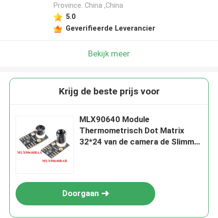
Province. China ,China
Laat een bericht achter
5.0
Geverifieerde Leverancier
We bellen je snel terug!
Bekijk meer
Krijg de beste prijs voor
MLX90640 Module
Thermometrisch Dot Matrix
32*24 van de camera de Slimme
Sensor
INZENDEN
Doorgaan