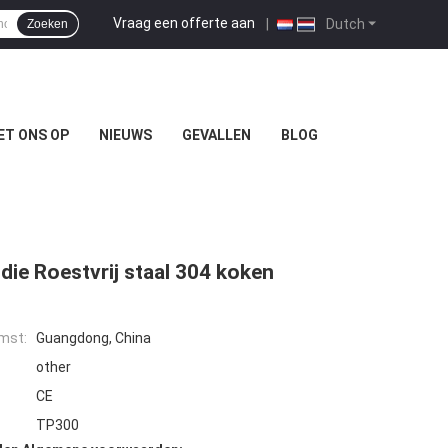
Vraag een offerte aan
|
Dutch
Zoeken
ET ONS OP
NIEUWS
GEVALLEN
BLOG
ie Roestvrij staal 304 koken
mst:
Guangdong, China
other
CE
TP300