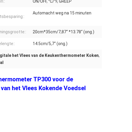
n::
ON/OFF, °C/°F, GREEP
Automacht weg na 15 minuten
sbesparing::
ningsgrootte::
20cm*35cm/7,87“ *13.78“ (ong.)
lengte::
14.5cm/5,7“ (ong.)
igitale het Vlees van de Keukenthermometer Koken
,
al
thermometer TP300 voor de
 van het Vlees Kokende Voedsel