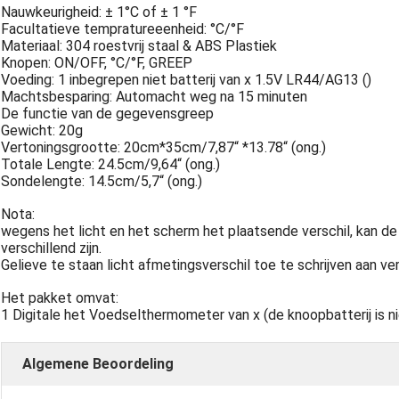
Nauwkeurigheid: ± 1°C of ± 1 °F
Facultatieve tempratureeenheid: °C/°F
Materiaal: 304 roestvrij staal & ABS Plastiek
Knopen: ON/OFF, °C/°F, GREEP
Voeding: 1 inbegrepen niet batterij van x 1.5V LR44/AG13 ()
Machtsbesparing: Automacht weg na 15 minuten
De functie van de gegevensgreep
Gewicht: 20g
Vertoningsgrootte: 20cm*35cm/7,87“ *13.78“ (ong.)
Totale Lengte: 24.5cm/9,64“ (ong.)
Sondelengte: 14.5cm/5,7“ (ong.)
Nota:
wegens het licht en het scherm het plaatsende verschil, kan de 
verschillend zijn.
Gelieve te staan licht afmetingsverschil toe te schrijven aan v
Het pakket omvat:
1 Digitale het Voedselthermometer van x (de knoopbatterij is n
Algemene Beoordeling