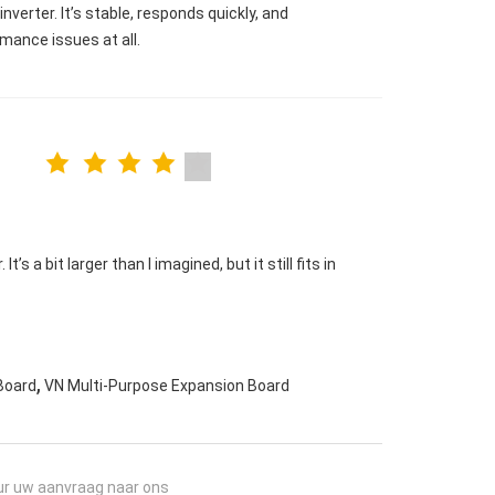
verter. It’s stable, responds quickly, and
mance issues at all.
s a bit larger than I imagined, but it still fits in
,
Board
VN Multi-Purpose Expansion Board
ur uw aanvraag naar ons