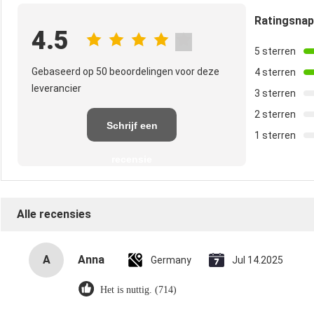
Ratingsna
4.5
5 sterren
Gebaseerd op 50 beoordelingen voor deze
4 sterren
leverancier
3 sterren
2 sterren
Schrijf een
1 sterren
recensie
Alle recensies
A
Anna
Germany
Jul 14.2025
Het is nuttig. (714)