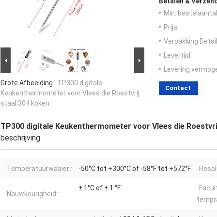
Betalen & Verzen
Min. bestelaantal
Prijs:
Verpakking Detail
Levertijd:
Levering vermog
Grote Afbeelding :
TP300 digitale
Contact
Keukenthermometer voor Vlees die Roestvrij
staal 304 koken
TP300 digitale Keukenthermometer voor Vlees die Roestvri
beschrijving
Temperatuurwaaier::
-50°C tot +300°C of -58°F tot +572°F
Resolu
± 1°C of ± 1 °F
Facul
Nauwkeurigheid::
tempra