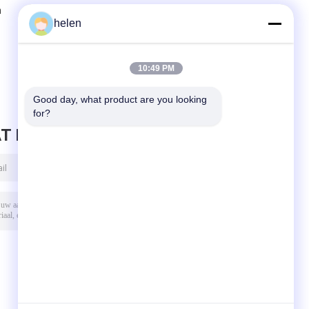
n
6M GPS Module
Draadloze Wifi
helen
C
voor de Raad van
Module
Arduino 3V-5V
ATmega328P
S
RS232 TTL
CH340 CH340G
met Recht Pin
10:49 PM
Header
Good day, what product are you looking 
for?
T BERICHT ACHTER