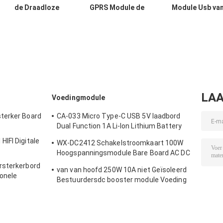
de Draadloze
GPRS Module de
Module Usb va
Gegevens Super
Micro- Seriële
SIM800 SIM800
TC35I van de
poort van SIM
aan Gsm de
Ontwikkelingsraad
Card Core Quad
Bandgsm GPR
GPRS SMS
Band TTL
van de
Modulevierling
LAA
Voedingmodule
terker Board
CA-033 Micro Type-C USB 5V laadbord
Dual Function 1A Li-Ion Lithium Battery
Charger Module 18650 TP4056 IC's
IFI Digitale
WX-DC2412 Schakelstroomkaart 100W
Product
Hoogspanningsmodule Bare Board AC DC
24V4A
rsterkerbord
van van hoofd 250W 10A niet Geïsoleerd
onele
Bestuurdersdc booster module Voeding