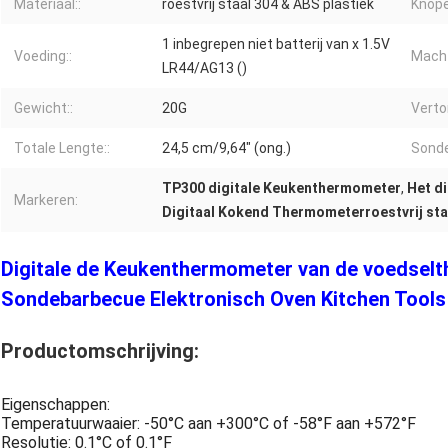
Materiaal::
roestvrij staal 304 & ABS plastiek
Knope
1 inbegrepen niet batterij van x 1.5V
Voeding::
Macht
LR44/AG13 ()
Gewicht::
20G
Verto
Totale Lengte::
24,5 cm/9,64" (ong.)
Sonde
TP300 digitale Keukenthermometer
,
Het d
Markeren:
Digitaal Kokend Thermometerroestvrij sta
Digitale de Keukenthermometer van de voedsel
Sondebarbecue Elektronisch Oven Kitchen Tools
Productomschrijving:
Eigenschappen:
Temperatuurwaaier: -50°C aan +300°C of -58°F aan +572°F
Resolutie: 0.1°C of 0.1°F