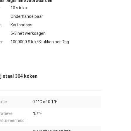
den Algemene voorwaarden:
:
10 stuks
Onderhandelbaar
s:
Kartondoos
5-8 het werkdagen
en:
1000000 Stuk/Stukken per Dag
j staal 304 koken
tie::
0.1°C of 0.1°F
tatieve
°C/°F
tureeenheid::