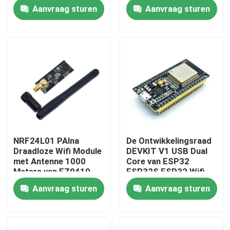
GPRS SMS
CH340G Esp01
Aanvraag sturen
Aanvraag sturen
Programmeur Adapter
Fabriekstour
Kwaliteitscontrole
Neem contact met ons op
Nieuws
NRF24L01 PAlna
De Ontwikkelingsraad
Draadloze Wifi Module
DEVKIT V1 USB Dual
Gevallen
met Antenne 1000
Core van ESP32
Meters van FZ0410
ESP32S ESP32 Wifi
Aanvraag sturen
Aanvraag sturen
Blog
Versterkerbordmodule