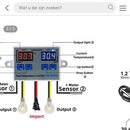
3
/
5