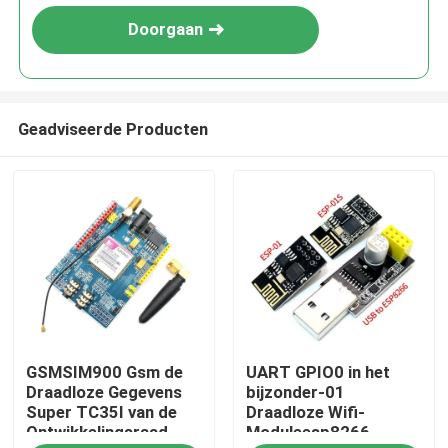
Doorgaan
Geadviseerde Producten
Thuis
GSMSIM900 Gsm de
UART GPIO0 in het
Producten
Draadloze Gegevens
bijzonder-01
Super TC35I van de
Draadloze Wifi-
Ontwikkelingsraad
Moduleesp8266
Over Ons