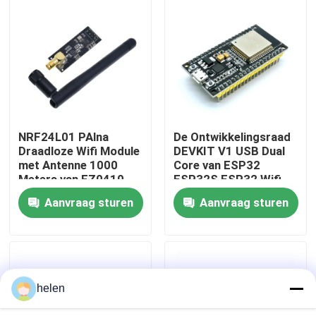
Fabriekstour
Kwaliteitscontrole
Neem contact met ons op
NRF24L01 PAlna
De Ontwikkelingsraad
Draadloze Wifi Module
DEVKIT V1 USB Dual
met Antenne 1000
Core van ESP32
Nieuws
Meters van FZ0410
ESP32S ESP32 Wifi
Aanvraag sturen
Aanvraag sturen
Gevallen
Blog
helen
Versterkerbordmodule